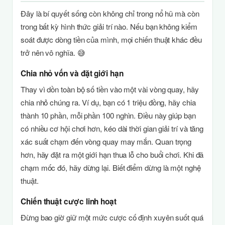
Đây là bí quyết sống còn không chỉ trong nổ hũ mà còn
trong bất kỳ hình thức giải trí nào. Nếu bạn không kiểm
soát được dòng tiền của mình, mọi chiến thuật khác đều
trở nên vô nghĩa. 😅
Chia nhỏ vốn và đặt giới hạn
Thay vì dồn toàn bộ số tiền vào một vài vòng quay, hãy
chia nhỏ chúng ra. Ví dụ, bạn có 1 triệu đồng, hãy chia
thành 10 phần, mỗi phần 100 nghìn. Điều này giúp bạn
có nhiều cơ hội chơi hơn, kéo dài thời gian giải trí và tăng
xác suất chạm đến vòng quay may mắn. Quan trọng
hơn, hãy đặt ra một giới hạn thua lỗ cho buổi chơi. Khi đã
chạm mốc đó, hãy dừng lại. Biết điểm dừng là một nghệ
thuật.
Chiến thuật cược linh hoạt
Đừng bao giờ giữ một mức cược cố định xuyên suốt quá