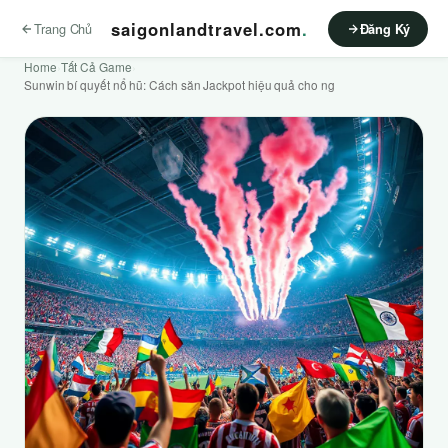
saigonlandtravel.com
.
Trang Chủ
Đăng Ký
Home
›
Tất Cả Game
›
Sunwin bí quyết nổ hũ: Cách săn Jackpot hiệu quả cho ng