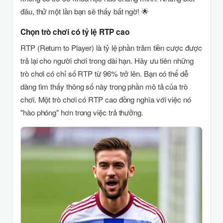
đâu, thử một lần bạn sẽ thấy bất ngờ! 🌟
Chọn trò chơi có tỷ lệ RTP cao
RTP (Return to Player) là tỷ lệ phần trăm tiền cược được
trả lại cho người chơi trong dài hạn. Hãy ưu tiên những
trò chơi có chỉ số RTP từ 96% trở lên. Bạn có thể dễ
dàng tìm thấy thông số này trong phần mô tả của trò
chơi. Một trò chơi có RTP cao đồng nghĩa với việc nó
"hào phóng" hơn trong việc trả thưởng.