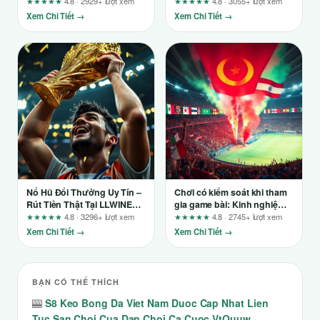
kuwinbet.center: A Risk
Dự đoán đội vô địch World
★★★★★
4.8 · 2929+ lượt xem
★★★★★
4.8 · 3055+ lượt xem
Manager’s Verification
Cup 2026 - ngôi sao xuất
Xem Chi Tiết →
Xem Chi Tiết →
Guide
sắc nhất trận kịch tính
Nổ Hũ Đổi Thưởng Uy Tín –
Chơi có kiểm soát khi tham
Rút Tiền Thật Tại LLWINER:
gia game bài: Kinh nghiệm
3 Phát Hiện Quan Trọng Bạn
và tiêu chí chọn nền tảng
★★★★★
4.8 · 3296+ lượt xem
★★★★★
4.8 · 2745+ lượt xem
Cần Biết
Xem Chi Tiết →
Xem Chi Tiết →
BẠN CÓ THỂ THÍCH
🎰
S8 Keo Bong Da Viet Nam Duoc Cap Nhat Lien
Tuc San Choi Cua Dan Choi Ca Cuoc VtQuuw