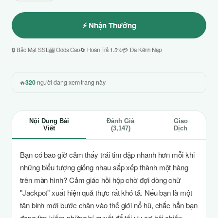
⚡ Nhận Thưởng
🔒 Bảo Mật SSL
🎰 Odds Cao
🔄 Hoàn Trả 1.5%
💳 Đa Kênh Nạp
🔥
320
người đang xem trang này
Nội Dung Bài
Đánh Giá
Giao
Viết
(3,147)
Dịch
Bạn có bao giờ cảm thấy trái tim đập nhanh hơn mỗi khi
những biểu tượng giống nhau sắp xếp thành một hàng
trên màn hình? Cảm giác hồi hộp chờ đợi dòng chữ
"Jackpot" xuất hiện quả thực rất khó tả. Nếu bạn là một
tân binh mới bước chân vào thế giới nổ hũ, chắc hẳn bạn
đang tìm kiếm những bí quyết để tối ưu cơ hội chiến