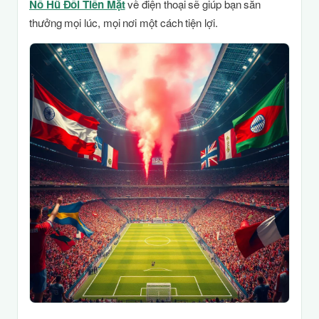
Nổ Hũ Đổi Tiền Mặt
về điện thoại sẽ giúp bạn săn
thưởng mọi lúc, mọi nơi một cách tiện lợi.