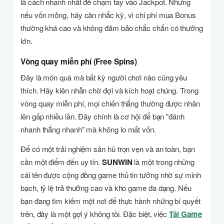
là cách nhanh nhất để chạm tay vào Jackpot. Nhưng
nếu vốn mỏng, hãy cân nhắc kỹ, vì chi phí mua Bonus
thường khá cao và không đảm bảo chắc chắn có thưởng
lớn.
Vòng quay miễn phí (Free Spins)
Đây là món quà mà bất kỳ người chơi nào cũng yêu
thích. Hãy kiên nhẫn chờ đợi và kích hoạt chúng. Trong
vòng quay miễn phí, mọi chiến thắng thường được nhân
lên gấp nhiều lần. Đây chính là cơ hội để bạn "đánh
nhanh thắng nhanh" mà không lo mất vốn.
Để có một trải nghiệm săn hũ trọn vẹn và an toàn, bạn
cần một điểm đến uy tín.
SUNWIN
là một trong những
cái tên được cộng đồng game thủ tin tưởng nhờ sự minh
bạch, tỷ lệ trả thưởng cao và kho game đa dạng. Nếu
bạn đang tìm kiếm một nơi để thực hành những bí quyết
trên, đây là một gợi ý không tồi. Đặc biệt, việc
Tải Game