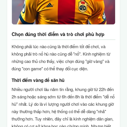
Chọn đúng thời điểm và trò chơi phù hợp
Không phải lúc nào cũng là thời điểm tốt để chơi, và
không phải trò nổ hũ nào cũng dễ "nổ". Kinh nghiệm từ
những cao thủ cho thấy, việc chọn đúng "giờ vàng" và
đúng "con game" có thể thay đổi cục diện.
Thời điểm vàng để săn hũ
Nhiều người chơi lâu năm tin rằng, khung giờ từ 22h đến
2h sáng hoặc sáng sớm từ 6h đến 8h là thời điểm "dễ nổ
hũ" nhất. Lý do là vì lượng người chơi vào các khung giờ
này thường thấp hơn, hệ thống có thể dễ dàng "nhả"
thưởng hơn. Tuy nhiên, đây chỉ là kinh nghiệm dân gian,
không có cơ sở khoa học nào chứng minh. Nhưng biết