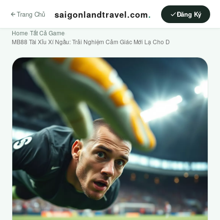
saigonlandtravel.com
.
Trang Chủ
Đăng Ký
Home
›
Tất Cả Game
›
MB88 Tài Xỉu Xí Ngầu: Trải Nghiệm Cảm Giác Mới Lạ Cho D