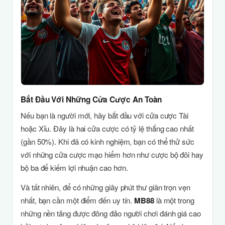
Bắt Đầu Với Những Cửa Cược An Toàn
Nếu bạn là người mới, hãy bắt đầu với cửa cược Tài
hoặc Xỉu. Đây là hai cửa cược có tỷ lệ thắng cao nhất
(gần 50%). Khi đã có kinh nghiệm, bạn có thể thử sức
với những cửa cược mạo hiểm hơn như cược bộ đôi hay
bộ ba để kiếm lợi nhuận cao hơn.
Và tất nhiên, để có những giây phút thư giãn trọn vẹn
nhất, bạn cần một điểm đến uy tín.
MB88
là một trong
những nền tảng được đông đảo người chơi đánh giá cao