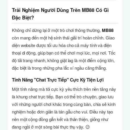
Trải Nghiệm Người Dùng Trên MB88 Có Gì
Đặc Biệt?
Không chỉ dừng lại ở một trò chơi thông thường,
MB88
còn mang đến một hệ sinh thái giải trí hoàn chỉnh. Giao
diện website được tối ưu hóa cho cả máy tính và điện
thoại di động, giúp bạn có thể chơi mọi lúc, mọi nơi. Tốc
độ tải trang nhanh, không giật lag là một điểm cộng lớn,
đặc biệt là trong những pha lắc xí ngầu căng thẳng.
Tính Năng "Chat Trực Tiếp" Cực Kỳ Tiện Lợi
Một tính năng mà tôi cực kỳ yêu thích trên nền tảng này
là khung chat trực tiếp. Bạn có thể trò chuyện, giao lưu
với những người chơi khác trong cùng bàn, chia sẻ kinh
nghiệm hoặc đơn giản là tán gẫu cho vui. Điều này tạo
nên một cộng đồng gắn kết và thân thiện, giống như
đang ngồi ở một sòng bài thực thụ vậy. 😉