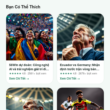
Bạn Có Thể Thích
56Win dự đoán: Công nghệ
Ecuador vs Germany: Nhận
AI và trải nghiệm giải trí đỉnh
định trước trận vòng bảng
cao
World Cup 2026
★★★★★
4.8 · 2561+ lượt xem
★★★★★
4.8 · 2676+ lượt xem
Xem Chi Tiết →
Xem Chi Tiết →