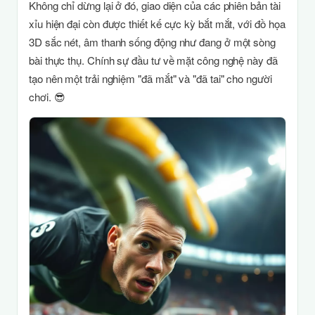
Không chỉ dừng lại ở đó, giao diện của các phiên bản tài
xỉu hiện đại còn được thiết kế cực kỳ bắt mắt, với đồ họa
3D sắc nét, âm thanh sống động như đang ở một sòng
bài thực thụ. Chính sự đầu tư về mặt công nghệ này đã
tạo nên một trải nghiệm "đã mắt" và "đã tai" cho người
chơi. 😎