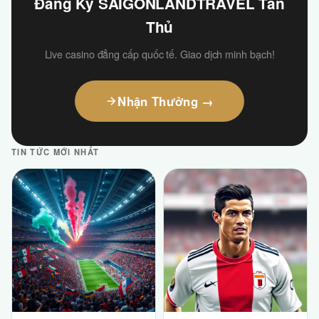
Đăng Ký SAIGONLANDTRAVEL Tân
Thủ
Live casino đẳng cấp quốc tế. Giao dịch minh bạch!
Nhận Thưởng →
TIN TỨC MỚI NHẤT