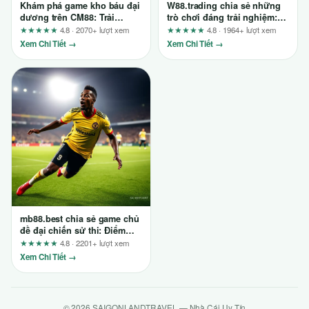
Khám phá game kho báu đại
W88.trading chia sẻ những
dương trên CM88: Trải
trò chơi đáng trải nghiệm:
nghiệm nào dành cho ai và
Góc nhìn UX từ truy cập đến
★★★★★
4.8 · 2070+ lượt xem
★★★★★
4.8 · 1964+ lượt xem
ai nên tránh?
hỗ trợ
Xem Chi Tiết →
Xem Chi Tiết →
mb88.best chia sẻ game chủ
đề đại chiến sử thi: Điểm
cần khen, vùng cần soi và
★★★★★
4.8 · 2201+ lượt xem
danh sách tiêu chí xác minh
Xem Chi Tiết →
© 2026 SAIGONLANDTRAVEL — Nhà Cái Uy Tín