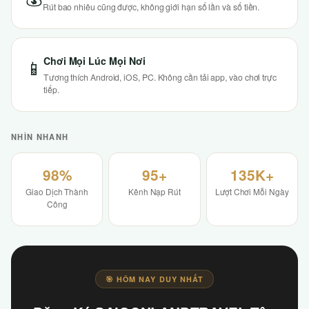
Rút bao nhiêu cũng được, không giới hạn số lần và số tiền.
Chơi Mọi Lúc Mọi Nơi
📱
Tương thích Android, iOS, PC. Không cần tải app, vào chơi trực
tiếp.
NHÌN NHANH
98%
95+
135K+
Giao Dịch Thành
Kênh Nạp Rút
Lượt Chơi Mỗi Ngày
Công
🎯 HÔM NAY DUY NHẤT