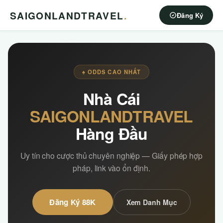
SAIGONLANDTRAVEL
.
Đăng Ký
♠ ODDS CAO NHẤT
Nhà Cái
SAIGONLANDTRAVEL
Hàng Đầu
Uy tín cho cược thủ chuyên nghiệp — Giấy phép hợp
pháp, link vào ổn định.
Đăng Ký 88K
Xem Danh Mục