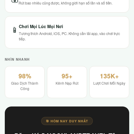
Rút bao nhiêu cũng được, không giới hạn số lần và số tiền.
Chơi Mọi Lúc Mọi Nơi
📱
Tương thích Android, iOS, PC. Không cần tải app, vào chơi trực
tiếp.
NHÌN NHANH
98%
95+
135K+
Giao Dịch Thành
Kênh Nạp Rút
Lượt Chơi Mỗi Ngày
Công
🎯 HÔM NAY DUY NHẤT