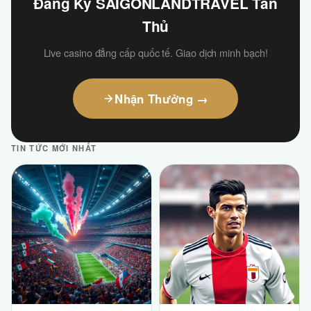
Đăng Ký SAIGONLANDTRAVEL Tân
Thủ
Live casino đẳng cấp quốc tế. Giao dịch minh bạch!
Nhận Thưởng →
TIN TỨC MỚI NHẤT