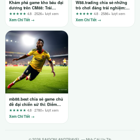
Khám phá game kho báu đại
W88.trading chia sẻ những
dương trên CM88: Trải
trò chơi đáng trải nghiệm:
nghiệm nào dành cho ai và
Góc nhìn UX từ truy cập đến
★★★★★
4.8 · 2526+ lượt xem
★★★★★
4.8 · 2586+ lượt xem
ai nên tránh?
hỗ trợ
Xem Chi Tiết →
Xem Chi Tiết →
mb88.best chia sẻ game chủ
đề đại chiến sử thi: Điểm
cần khen, vùng cần soi và
★★★★★
4.8 · 2780+ lượt xem
danh sách tiêu chí xác minh
Xem Chi Tiết →
© 2026 SAIGONLANDTRAVEL — Nhà Cái Uy Tín