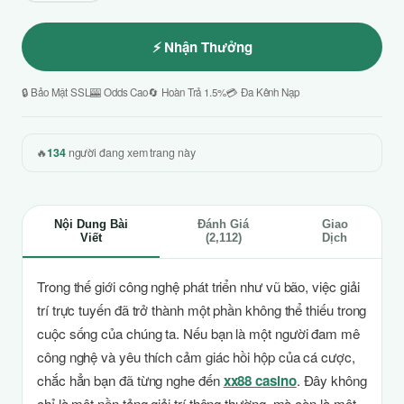
⚡ Nhận Thưởng
🔒 Bảo Mật SSL
🎰 Odds Cao
🔄 Hoàn Trả 1.5%
💳 Đa Kênh Nạp
🔥
134
người đang xem trang này
Nội Dung Bài
Đánh Giá
Giao
Viết
(2,112)
Dịch
Trong thế giới công nghệ phát triển như vũ bão, việc giải
trí trực tuyến đã trở thành một phần không thể thiếu trong
cuộc sống của chúng ta. Nếu bạn là một người đam mê
công nghệ và yêu thích cảm giác hồi hộp của cá cược,
chắc hẳn bạn đã từng nghe đến
xx88 casino
. Đây không
chỉ là một nền tảng giải trí thông thường, mà còn là một