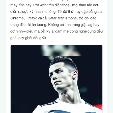
máy tính hay lướt web trên điện thoại, mọi thao tác đều
diễn ra cực kỳ nhanh chóng. Tôi đã thử truy cập bằng cả
Chrome, Firefox và cả Safari trên iPhone, tốc độ load
trang đều rất ấn tượng. Không có tình trạng giật lag hay
đơ hình – điều mà bất kỳ ai đam mê công nghệ cũng đều
ghét cay ghét đắng 😅.