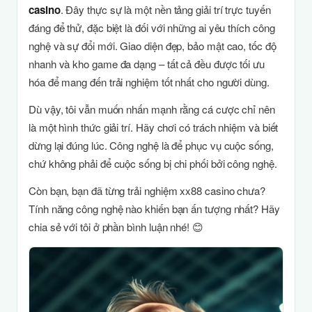
casino
. Đây thực sự là một nền tảng giải trí trực tuyến
đáng để thử, đặc biệt là đối với những ai yêu thích công
nghệ và sự đổi mới. Giao diện đẹp, bảo mật cao, tốc độ
nhanh và kho game đa dạng – tất cả đều được tối ưu
hóa để mang đến trải nghiệm tốt nhất cho người dùng.
Dù vậy, tôi vẫn muốn nhấn mạnh rằng cá cược chỉ nên
là một hình thức giải trí. Hãy chơi có trách nhiệm và biết
dừng lại đúng lúc. Công nghệ là để phục vụ cuộc sống,
chứ không phải để cuộc sống bị chi phối bởi công nghệ.
Còn bạn, bạn đã từng trải nghiệm xx88 casino chưa?
Tính năng công nghệ nào khiến bạn ấn tượng nhất? Hãy
chia sẻ với tôi ở phần bình luận nhé! 😊