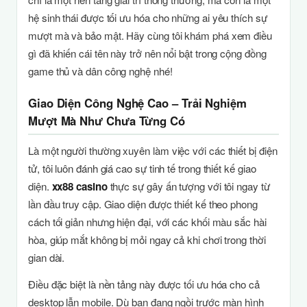
hệ sinh thái được tối ưu hóa cho những ai yêu thích sự
mượt mà và bảo mật. Hãy cùng tôi khám phá xem điều
gì đã khiến cái tên này trở nên nổi bật trong cộng đồng
game thủ và dân công nghệ nhé!
Giao Diện Công Nghệ Cao – Trải Nghiệm
Mượt Mà Như Chưa Từng Có
Là một người thường xuyên làm việc với các thiết bị điện
tử, tôi luôn đánh giá cao sự tinh tế trong thiết kế giao
diện.
xx88 casino
thực sự gây ấn tượng với tôi ngay từ
lần đầu truy cập. Giao diện được thiết kế theo phong
cách tối giản nhưng hiện đại, với các khối màu sắc hài
hòa, giúp mắt không bị mỏi ngay cả khi chơi trong thời
gian dài.
Điều đặc biệt là nền tảng này được tối ưu hóa cho cả
desktop lẫn mobile. Dù bạn đang ngồi trước màn hình