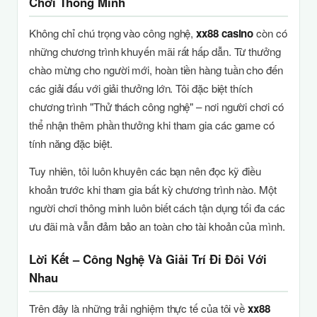
Chơi Thông Minh
Không chỉ chú trọng vào công nghệ,
xx88 casino
còn có
những chương trình khuyến mãi rất hấp dẫn. Từ thưởng
chào mừng cho người mới, hoàn tiền hàng tuần cho đến
các giải đấu với giải thưởng lớn. Tôi đặc biệt thích
chương trình "Thử thách công nghệ" – nơi người chơi có
thể nhận thêm phần thưởng khi tham gia các game có
tính năng đặc biệt.
Tuy nhiên, tôi luôn khuyên các bạn nên đọc kỹ điều
khoản trước khi tham gia bất kỳ chương trình nào. Một
người chơi thông minh luôn biết cách tận dụng tối đa các
ưu đãi mà vẫn đảm bảo an toàn cho tài khoản của mình.
Lời Kết – Công Nghệ Và Giải Trí Đi Đôi Với
Nhau
Trên đây là những trải nghiệm thực tế của tôi về
xx88