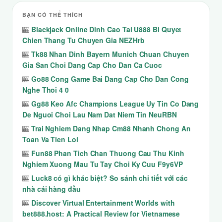
BẠN CÓ THỂ THÍCH
🎰
Blackjack Online Dinh Cao Tai U888 Bi Quyet
Chien Thang Tu Chuyen Gia NEZHrb
🎰
Tk88 Nhan Dinh Bayern Munich Chuan Chuyen
Gia San Choi Dang Cap Cho Dan Ca Cuoc
🎰
Go88 Cong Game Bai Dang Cap Cho Dan Cong
Nghe Thoi 4 0
🎰
Gg88 Keo Afc Champions League Uy Tin Co Dang
De Nguoi Choi Lau Nam Dat Niem Tin NeuRBN
🎰
Trai Nghiem Dang Nhap Cm88 Nhanh Chong An
Toan Va Tien Loi
🎰
Fun88 Phan Tich Chan Thuong Cau Thu Kinh
Nghiem Xuong Mau Tu Tay Choi Ky Cuu F9y6VP
🎰
Luck8 có gì khác biệt? So sánh chi tiết với các
nhà cái hàng đầu
🎰
Discover Virtual Entertainment Worlds with
bet888.host: A Practical Review for Vietnamese