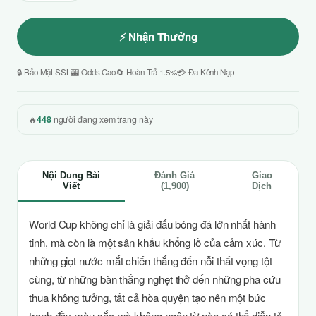
⚡ Nhận Thưởng
🔒 Bảo Mật SSL
🎰 Odds Cao
🔄 Hoàn Trả 1.5%
💳 Đa Kênh Nạp
🔥
448
người đang xem trang này
Nội Dung Bài
Đánh Giá
Giao
Viết
(1,900)
Dịch
World Cup không chỉ là giải đấu bóng đá lớn nhất hành
tinh, mà còn là một sân khấu khổng lồ của cảm xúc. Từ
những giọt nước mắt chiến thắng đến nỗi thất vọng tột
cùng, từ những bàn thắng nghẹt thở đến những pha cứu
thua không tưởng, tất cả hòa quyện tạo nên một bức
tranh đầy màu sắc mà không ngôn từ nào có thể diễn tả