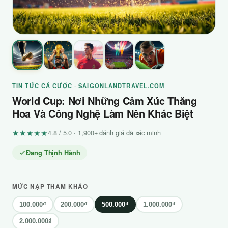
TIN TỨC CÁ CƯỢC · SAIGONLANDTRAVEL.COM
World Cup: Nơi Những Cảm Xúc Thăng
Hoa Và Công Nghệ Làm Nên Khác Biệt
★★★★★
4.8 / 5.0 · 1,900+ đánh giá đã xác minh
Đang Thịnh Hành
MỨC NẠP THAM KHẢO
100.000₫
200.000₫
500.000₫
1.000.000₫
2.000.000₫