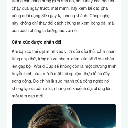
tượng bạn đang đứng giữa sân cỏ, nhìn thấy các cầu thủ
chạy qua ngay trước mắt mình, hay xem lại các pha
bóng dưới dạng 3D ngay tại phòng khách. Công nghệ
này không chỉ thay đổi cách chúng ta xem bóng đá, mà
còn cách chúng ta tương tác với nó.
Cảm xúc được nhân đôi
Khi bạn có thể đặt mình vào vị trí của cầu thủ, cảm nhận
từng nhịp thở, từng cú va chạm, cảm xúc sẽ được nhân
lên gấp bội. World Cup sẽ không còn là một chương trình
truyền hình nữa, mà là một trải nghiệm thực tế ảo đầy
sống động. Đó chính là sức mạnh của công nghệ: nó
không tạo ra cảm xúc, nhưng nó khuếch đại chúng lên
một tầm cao mới.