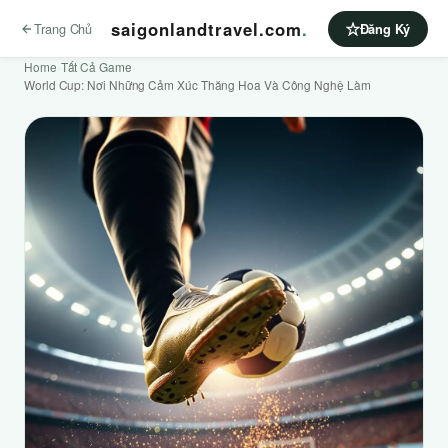
saigonlandtravel.com
.
Trang Chủ
Đăng Ký
Home
›
Tất Cả Game
›
World Cup: Nơi Những Cảm Xúc Thăng Hoa Và Công Nghệ Làm