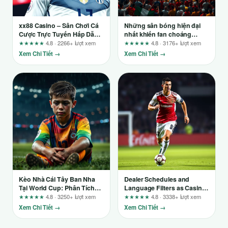
xx88 Casino – Sân Chơi Cá
Những sân bóng hiện đại
Cược Trực Tuyến Hấp Dẫn
nhất khiến fan choáng
Cho Dân Công Nghệ
ngợp: Góc nhìn từ người
★★★★★
4.8 · 2266+ lượt xem
★★★★★
4.8 · 3176+ lượt xem
chơi lâu năm
Xem Chi Tiết →
Xem Chi Tiết →
Kèo Nhà Cái Tây Ban Nha
Dealer Schedules and
Tại World Cup: Phân Tích
Language Filters as Casino
Chiến Thuật Và Cơ Hội
Planning Tools on
★★★★★
4.8 · 3250+ lượt xem
★★★★★
4.8 · 3338+ lượt xem
Playta88.com – A Practical
Xem Chi Tiết →
Xem Chi Tiết →
Breakdown