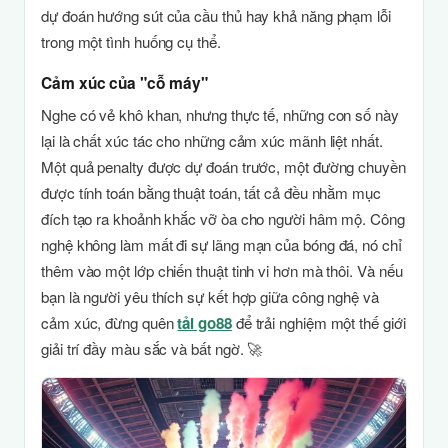
dự đoán hướng sút của cầu thủ hay khả năng phạm lỗi
trong một tình huống cụ thể.
Cảm xúc của "cỗ máy"
Nghe có vẻ khô khan, nhưng thực tế, những con số này
lại là chất xúc tác cho những cảm xúc mãnh liệt nhất.
Một quả penalty được dự đoán trước, một đường chuyền
được tính toán bằng thuật toán, tất cả đều nhằm mục
đích tạo ra khoảnh khắc vỡ òa cho người hâm mộ. Công
nghệ không làm mất đi sự lãng mạn của bóng đá, nó chỉ
thêm vào một lớp chiến thuật tinh vi hơn mà thôi. Và nếu
bạn là người yêu thích sự kết hợp giữa công nghệ và
cảm xúc, đừng quên
tải go88
để trải nghiệm một thế giới
giải trí đầy màu sắc và bất ngờ. 🚀