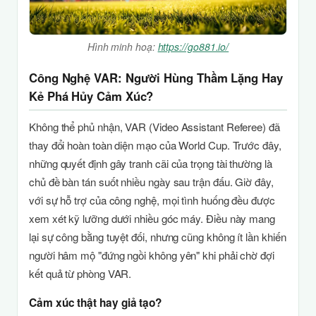
Hình minh hoạ:
https://go881.io/
Công Nghệ VAR: Người Hùng Thầm Lặng Hay
Kẻ Phá Hủy Cảm Xúc?
Không thể phủ nhận, VAR (Video Assistant Referee) đã
thay đổi hoàn toàn diện mạo của World Cup. Trước đây,
những quyết định gây tranh cãi của trọng tài thường là
chủ đề bàn tán suốt nhiều ngày sau trận đấu. Giờ đây,
với sự hỗ trợ của công nghệ, mọi tình huống đều được
xem xét kỹ lưỡng dưới nhiều góc máy. Điều này mang
lại sự công bằng tuyệt đối, nhưng cũng không ít lần khiến
người hâm mộ "đứng ngồi không yên" khi phải chờ đợi
kết quả từ phòng VAR.
Cảm xúc thật hay giả tạo?