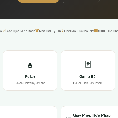
✅
🏆
📱
🎰
ơi
Giao Dịch Minh Bạch
Nhà Cái Uy Tín
Chơi Mọi Lúc Mọi Nơi
1000+ Trò Ch
♠
🃏
Poker
Game Bài
Texas Hold'em, Omaha
Poker, Tiến Lên, Phỏm
Giấy Phép Hợp Pháp
📜