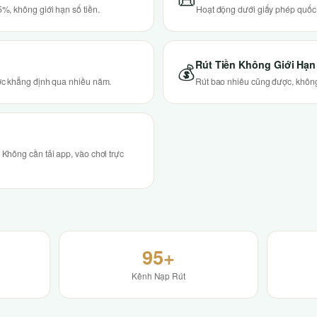
%, không giới hạn số tiền.
Hoạt động dưới giấy phép quốc t
Rút Tiền Không Giới Hạn
💰
ợc khẳng định qua nhiều năm.
Rút bao nhiêu cũng được, không 
 Không cần tải app, vào chơi trực
95+
Kênh Nạp Rút