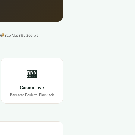
🔒
ơi
Bảo Mật SSL 256-bit
🎰
Casino Live
Baccarat, Roulette, Blackjack