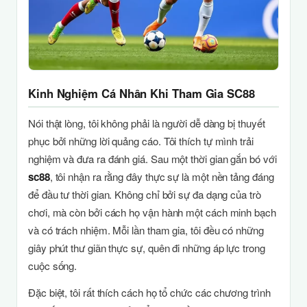
Kinh Nghiệm Cá Nhân Khi Tham Gia SC88
Nói thật lòng, tôi không phải là người dễ dàng bị thuyết
phục bởi những lời quảng cáo. Tôi thích tự mình trải
nghiệm và đưa ra đánh giá. Sau một thời gian gắn bó với
sc88
, tôi nhận ra rằng đây thực sự là một nền tảng đáng
để đầu tư thời gian. Không chỉ bởi sự đa dạng của trò
chơi, mà còn bởi cách họ vận hành một cách minh bạch
và có trách nhiệm. Mỗi lần tham gia, tôi đều có những
giây phút thư giãn thực sự, quên đi những áp lực trong
cuộc sống.
Đặc biệt, tôi rất thích cách họ tổ chức các chương trình