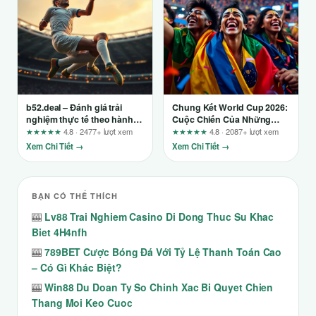
b52.deal – Đánh giá trải
Chung Kết World Cup 2026:
nghiệm thực tế theo hành
Cuộc Chiến Của Những
trình người dùng: từ lúc
Siêu Sao Hàng Đầu
★★★★★
4.8 · 2477+ lượt xem
★★★★★
4.8 · 2087+ lượt xem
truy cập đến khi rút tiền
Xem Chi Tiết →
Xem Chi Tiết →
BẠN CÓ THỂ THÍCH
🎰
Lv88 Trai Nghiem Casino Di Dong Thuc Su Khac
Biet 4H4nfh
🎰
789BET Cược Bóng Đá Với Tỷ Lệ Thanh Toán Cao
– Có Gì Khác Biệt?
🎰
Win88 Du Doan Ty So Chinh Xac Bi Quyet Chien
Thang Moi Keo Cuoc