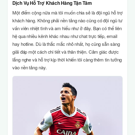
Dịch Vụ Hỗ Trợ Khách Hàng Tận Tâm
Một điểm cộng nữa mà tôi muốn chia sẻ là đội ngũ hỗ trợ
khách hàng. Không phải nền tảng nào cũng có đội ngũ tư
vấn viên nhiệt tình và am hiểu như ở đây. Bạn có thể liên
hệ qua nhiều kênh khác nhau như chat trực tiếp, email
hay hotline. Dù là thắc mắc nhỏ nhất, họ cũng sẵn sàng
giải đáp một cách chi tiết và thân thiện. Cảm giác được
lắng nghe và hỗ trợ kịp thời khiến tôi càng thêm tin tưởng
vào nền tảng này.