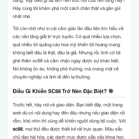
Hãy cùng tôi khám phá một cách chân thật và gần gũi
nhất nhé.
Tôi còn nhớ như in cái cảm giác lần đầu tiên tìm hiểu về
các nền tảng giải trí trực tuyến. Có quá nhiều lựa chọn,
quá nhiều lời quảng cáo hoa mỹ khiến tôi hoang mang
không biết đâu là thật, đâu là giả. Nhưng rồi, tình cờ tôi
ghé thăm sc88 và cảm nhận ngay được sự khác biệt.
Nó không ồn ào, không phô trương, mà mang một vẻ
chuyên nghiệp và tinh tế đến lạ thường.
Điều Gì Khiến SC88 Trở Nên Đặc Biệt? 🎯
Trước hết, hãy nói về giao diện. Bạn biết đấy, một trang
web dù có nội dung hay đến đâu nhưng nếu giao diện rối
rắm, khó nhìn thì cũng dễ khiến người dùng bỏ cuộc. Với
sc88
, mọi thứ đều được thiết kế rất trực quan. Màu sắc
chủ đạo hài hòa, các danh mục được sắp xếp khoa học,