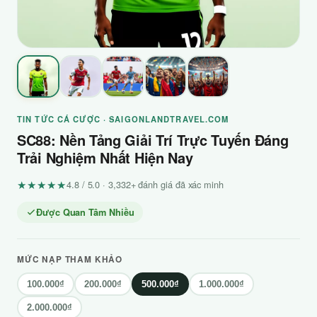
TIN TỨC CÁ CƯỢC · SAIGONLANDTRAVEL.COM
SC88: Nền Tảng Giải Trí Trực Tuyến Đáng
Trải Nghiệm Nhất Hiện Nay
★★★★★
4.8 / 5.0 · 3,332+ đánh giá đã xác minh
Được Quan Tâm Nhiều
MỨC NẠP THAM KHẢO
100.000₫
200.000₫
500.000₫
1.000.000₫
2.000.000₫