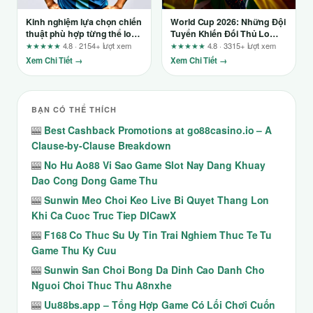
Kinh nghiệm lựa chọn chiến
World Cup 2026: Những Đội
thuật phù hợp từng thể loại
Tuyển Khiến Đối Thủ Lo
bài
Ngại
★★★★★
4.8 · 2154+ lượt xem
★★★★★
4.8 · 3315+ lượt xem
Xem Chi Tiết →
Xem Chi Tiết →
BẠN CÓ THỂ THÍCH
🎰
Best Cashback Promotions at go88casino.io – A
Clause-by-Clause Breakdown
🎰
No Hu Ao88 Vi Sao Game Slot Nay Dang Khuay
Dao Cong Dong Game Thu
🎰
Sunwin Meo Choi Keo Live Bi Quyet Thang Lon
Khi Ca Cuoc Truc Tiep DICawX
🎰
F168 Co Thuc Su Uy Tin Trai Nghiem Thuc Te Tu
Game Thu Ky Cuu
🎰
Sunwin San Choi Bong Da Dinh Cao Danh Cho
Nguoi Choi Thuc Thu A8nxhe
🎰
Uu88bs.app – Tổng Hợp Game Có Lối Chơi Cuốn