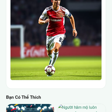
Bạn Có Thể Thích