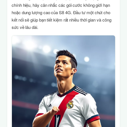
chính hiệu, hãy cân nhắc các gói cước không giới hạn
hoặc dung lượng cao của S8 4G. Đầu tư một chút cho
kết nối sẽ giúp bạn tiết kiệm rất nhiều thời gian và công
sức về lâu dài.