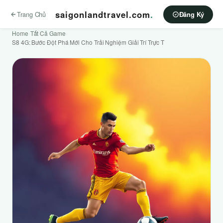
saigonlandtravel.com
.
Trang Chủ
Đăng Ký
Home
›
Tất Cả Game
›
S8 4G: Bước Đột Phá Mới Cho Trải Nghiệm Giải Trí Trực T