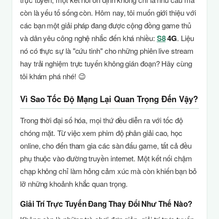
còn là yếu tố sống còn. Hôm nay, tôi muốn giới thiệu với
các bạn một giải pháp đang được cộng đồng game thủ
và dân yêu công nghệ nhắc đến khá nhiều:
S8
4G
. Liệu
nó có thực sự là "cứu tinh" cho những phiên live stream
hay trải nghiệm trực tuyến không gián đoạn? Hãy cùng
tôi khám phá nhé! 😉
Vì Sao Tốc Độ Mạng Lại Quan Trọng Đến Vậy?
Trong thời đại số hóa, mọi thứ đều diễn ra với tốc độ
chóng mặt. Từ việc xem phim độ phân giải cao, học
online, cho đến tham gia các sàn đấu game, tất cả đều
phụ thuộc vào đường truyền internet. Một kết nối chậm
chạp không chỉ làm hỏng cảm xúc mà còn khiến bạn bỏ
lỡ những khoảnh khắc quan trọng.
Giải Trí Trực Tuyến Đang Thay Đổi Như Thế Nào?