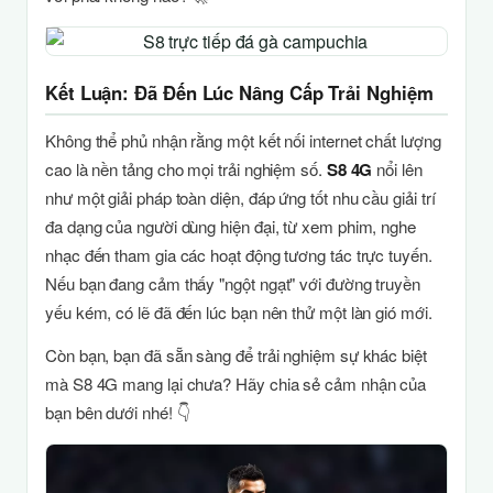
Kết Luận: Đã Đến Lúc Nâng Cấp Trải Nghiệm
Không thể phủ nhận rằng một kết nối internet chất lượng
cao là nền tảng cho mọi trải nghiệm số.
S8 4G
nổi lên
như một giải pháp toàn diện, đáp ứng tốt nhu cầu giải trí
đa dạng của người dùng hiện đại, từ xem phim, nghe
nhạc đến tham gia các hoạt động tương tác trực tuyến.
Nếu bạn đang cảm thấy "ngột ngạt" với đường truyền
yếu kém, có lẽ đã đến lúc bạn nên thử một làn gió mới.
Còn bạn, bạn đã sẵn sàng để trải nghiệm sự khác biệt
mà S8 4G mang lại chưa? Hãy chia sẻ cảm nhận của
bạn bên dưới nhé! 👇