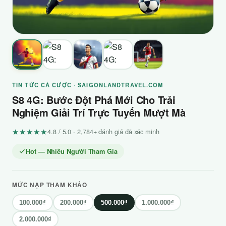
TIN TỨC CÁ CƯỢC · SAIGONLANDTRAVEL.COM
S8 4G: Bước Đột Phá Mới Cho Trải
Nghiệm Giải Trí Trực Tuyến Mượt Mà
★★★★★
4.8 / 5.0 · 2,784+ đánh giá đã xác minh
Hot — Nhiều Người Tham Gia
MỨC NẠP THAM KHẢO
100.000₫
200.000₫
500.000₫
1.000.000₫
2.000.000₫