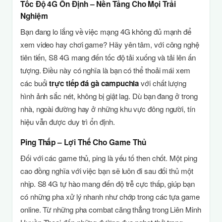
Tốc Độ 4G Ổn Định – Nền Tảng Cho Mọi Trải
Nghiệm
Bạn đang lo lắng về việc mạng 4G không đủ mạnh để
xem video hay chơi game? Hãy yên tâm, với công nghệ
tiên tiến, S8 4G mang đến tốc độ tải xuống và tải lên ấn
tượng. Điều này có nghĩa là bạn có thể thoải mái xem
các buổi
trực tiếp đá gà campuchia
với chất lượng
hình ảnh sắc nét, không bị giật lag. Dù bạn đang ở trong
nhà, ngoài đường hay ở những khu vực đông người, tín
hiệu vẫn được duy trì ổn định.
Ping Thấp – Lợi Thế Cho Game Thủ
Đối với các game thủ, ping là yếu tố then chốt. Một ping
cao đồng nghĩa với việc bạn sẽ luôn đi sau đối thủ một
nhịp. S8 4G tự hào mang đến độ trễ cực thấp, giúp bạn
có những pha xử lý nhanh như chớp trong các tựa game
online. Từ những pha combat căng thẳng trong Liên Minh