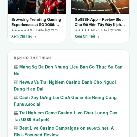
Browsing Trending Gaming
Go88SH.App – Review Slot
Experiences at SODO66:
Chủ Đề Viễn Tây Đầy Kịch
What the Hype Doesn't Tell
Tính
★★★★★
4.8 · 3343+ lượt xem
★★★★★
4.8 · 1891+ lượt xem
You
Xem Chi Tiết →
Xem Chi Tiết →
BẠN CÓ THỂ THÍCH
🎰
Mang 5g Da Den Nhung Lieu Ban Co Thuc Su Can
No
🎰
New88 Va Trai Nghiem Casino Danh Cho Nguoi
Dung Hien Dai
🎰
Cách Xây Dựng Lối Chơi Game Bài Riêng Cùng
Fun88.social
🎰
Trai Nghiem Game Casino Live Chat Luong Cao
Tai U888 Bb4peB
🎰
Best Live Casino Campaigns on s666t5.net: A
Risk-Focused Review