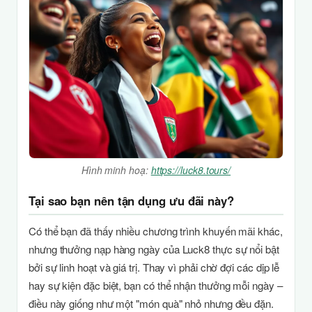
Hình minh hoạ:
https://luck8.tours/
Tại sao bạn nên tận dụng ưu đãi này?
Có thể bạn đã thấy nhiều chương trình khuyến mãi khác,
nhưng thưởng nạp hàng ngày của Luck8 thực sự nổi bật
bởi sự linh hoạt và giá trị. Thay vì phải chờ đợi các dịp lễ
hay sự kiện đặc biệt, bạn có thể nhận thưởng mỗi ngày –
điều này giống như một "món quà" nhỏ nhưng đều đặn.