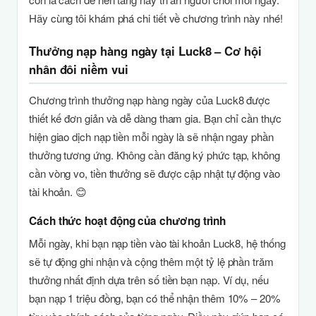
Hãy cùng tôi khám phá chi tiết về chương trình này nhé!
Thưởng nạp hàng ngày tại Luck8 – Cơ hội
nhân đôi niềm vui
Chương trình thưởng nạp hàng ngày của Luck8 được
thiết kế đơn giản và dễ dàng tham gia. Bạn chỉ cần thực
hiện giao dịch nạp tiền mỗi ngày là sẽ nhận ngay phần
thưởng tương ứng. Không cần đăng ký phức tạp, không
cần vòng vo, tiền thưởng sẽ được cập nhật tự động vào
tài khoản. 😊
Cách thức hoạt động của chương trình
Mỗi ngày, khi bạn nạp tiền vào tài khoản Luck8, hệ thống
sẽ tự động ghi nhận và cộng thêm một tỷ lệ phần trăm
thưởng nhất định dựa trên số tiền bạn nạp. Ví dụ, nếu
bạn nạp 1 triệu đồng, bạn có thể nhận thêm 10% – 20%