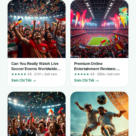
Can You Really Watch Live
Premium Online
Soccer Events Worldwide
Entertainment Reviews:
on tt88tt88.com? A Realistic
What u888zone.com Claims
★★★★★
4.8 · 2101+ lượt xem
★★★★★
4.8 · 2564+ lượt xem
Look
and What You Should Verify
Xem Chi Tiết →
Xem Chi Tiết →