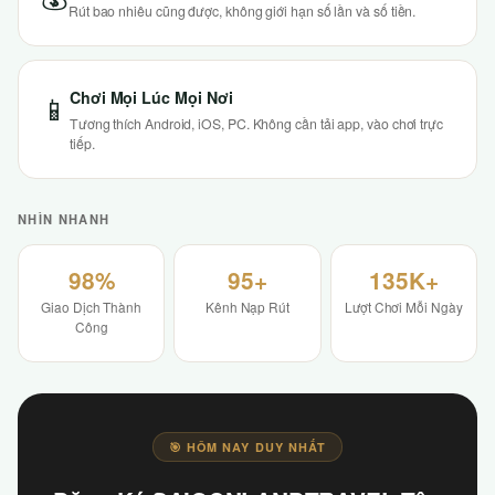
Rút bao nhiêu cũng được, không giới hạn số lần và số tiền.
Chơi Mọi Lúc Mọi Nơi
📱
Tương thích Android, iOS, PC. Không cần tải app, vào chơi trực
tiếp.
NHÌN NHANH
98%
95+
135K+
Giao Dịch Thành
Kênh Nạp Rút
Lượt Chơi Mỗi Ngày
Công
🎯 HÔM NAY DUY NHẤT