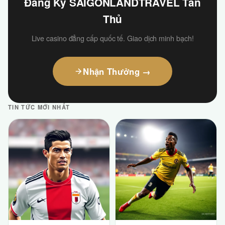
Đăng Ký SAIGONLANDTRAVEL Tân
Thủ
Live casino đẳng cấp quốc tế. Giao dịch minh bạch!
Nhận Thưởng →
TIN TỨC MỚI NHẤT