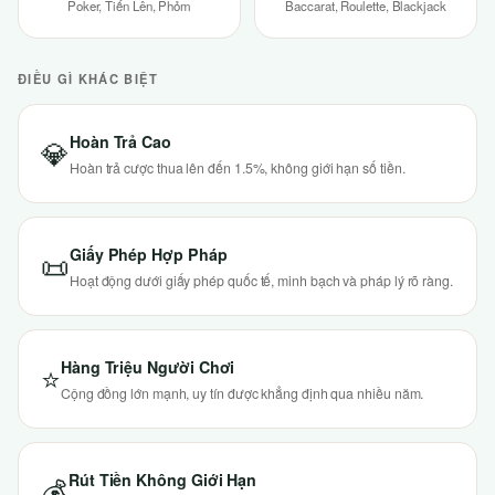
Poker, Tiến Lên, Phỏm
Baccarat, Roulette, Blackjack
ĐIỀU GÌ KHÁC BIỆT
Hoàn Trả Cao
💎
Hoàn trả cược thua lên đến 1.5%, không giới hạn số tiền.
Giấy Phép Hợp Pháp
📜
Hoạt động dưới giấy phép quốc tế, minh bạch và pháp lý rõ ràng.
Hàng Triệu Người Chơi
⭐
Cộng đồng lớn mạnh, uy tín được khẳng định qua nhiều năm.
Rút Tiền Không Giới Hạn
💰