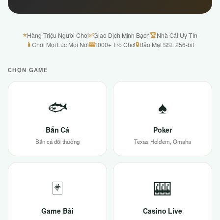
⭐
✅
🏆
Hàng Triệu Người Chơi
Giao Dịch Minh Bạch
Nhà Cái Uy Tín
📱
🎰
🔒
Chơi Mọi Lúc Mọi Nơi
1000+ Trò Chơi
Bảo Mật SSL 256-bit
CHỌN GAME
🐟
♠
Bắn Cá
Poker
Bắn cá đổi thưởng
Texas Hold'em, Omaha
🃏
🎰
Game Bài
Casino Live