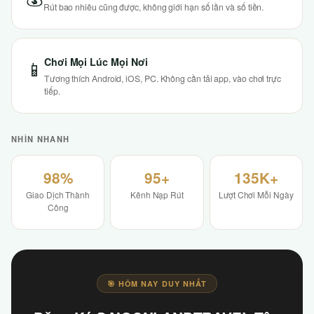
Rút bao nhiêu cũng được, không giới hạn số lần và số tiền.
Chơi Mọi Lúc Mọi Nơi
📱
Tương thích Android, iOS, PC. Không cần tải app, vào chơi trực
tiếp.
NHÌN NHANH
98%
95+
135K+
Giao Dịch Thành
Kênh Nạp Rút
Lượt Chơi Mỗi Ngày
Công
🎯 HÔM NAY DUY NHẤT