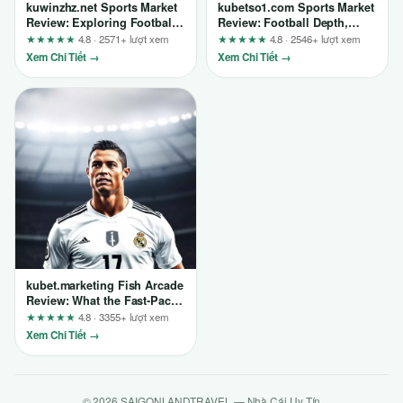
kuwinzhz.net Sports Market
kubetso1.com Sports Market
Review: Exploring Football
Review: Football Depth,
and Major Sports Events
Major Event Coverage, and
★★★★★
4.8 · 2571+ lượt xem
★★★★★
4.8 · 2546+ lượt xem
Through a Risk Lens
the UX Friction That Decides
Xem Chi Tiết →
Xem Chi Tiết →
Who Stays
kubet.marketing Fish Arcade
Review: What the Fast-Paced
Fishing Game Hype Leaves
★★★★★
4.8 · 3355+ lượt xem
Out
Xem Chi Tiết →
© 2026 SAIGONLANDTRAVEL — Nhà Cái Uy Tín