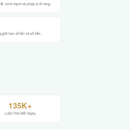
ế, minh bạch và pháp lý rõ ràng.
giới hạn số lần và số tiền.
135K+
Lượt Chơi Mỗi Ngày