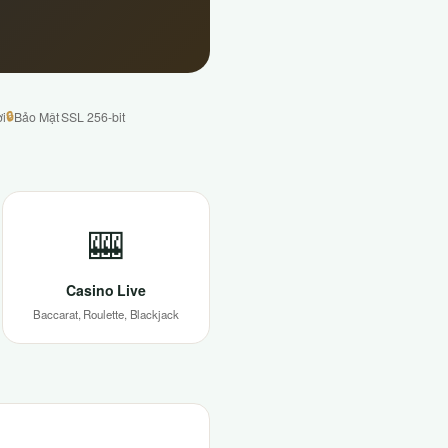
🔒
ơi
Bảo Mật SSL 256-bit
🎰
Casino Live
Baccarat, Roulette, Blackjack