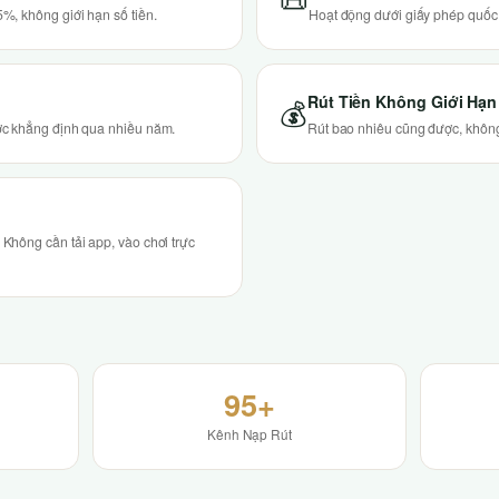
%, không giới hạn số tiền.
Hoạt động dưới giấy phép quốc t
Rút Tiền Không Giới Hạn
💰
ợc khẳng định qua nhiều năm.
Rút bao nhiêu cũng được, không 
 Không cần tải app, vào chơi trực
95+
Kênh Nạp Rút