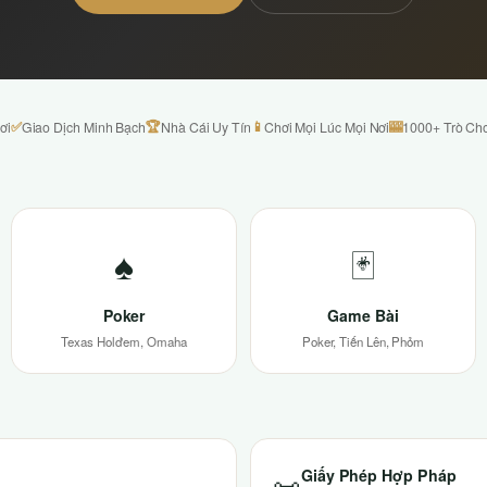
✅
🏆
📱
🎰
ơi
Giao Dịch Minh Bạch
Nhà Cái Uy Tín
Chơi Mọi Lúc Mọi Nơi
1000+ Trò Ch
♠
🃏
Poker
Game Bài
Texas Hold'em, Omaha
Poker, Tiến Lên, Phỏm
Giấy Phép Hợp Pháp
📜