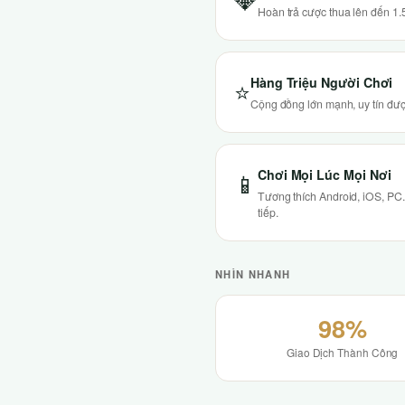
Hoàn trả cược thua lên đến 1.5
Hàng Triệu Người Chơi
⭐
Cộng đồng lớn mạnh, uy tín đư
Chơi Mọi Lúc Mọi Nơi
📱
Tương thích Android, iOS, PC.
tiếp.
NHÌN NHANH
98%
Giao Dịch Thành Công