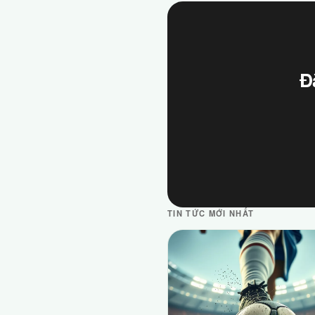
Đ
TIN TỨC MỚI NHẤT