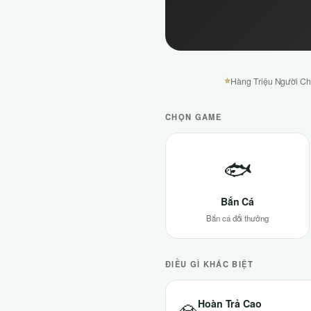
⭐
Hàng Triệu Người Ch
CHỌN GAME
🐟
Bắn Cá
Bắn cá đổi thưởng
ĐIỀU GÌ KHÁC BIỆT
Hoàn Trả Cao
💎