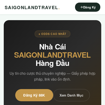
SAIGONLANDTRAVEL
.
Đăng Ký
♠ ODDS CAO NHẤT
Nhà Cái
SAIGONLANDTRAVEL
Hàng Đầu
Uy tín cho cược thủ chuyên nghiệp — Giấy phép hợp
pháp, link vào ổn định.
Đăng Ký 88K
Xem Danh Mục