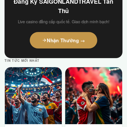
Đăng Ký SAIGONLANDTRAVEL Tân
Thủ
Live casino đẳng cấp quốc tế. Giao dịch minh bạch!
Nhận Thưởng →
TIN TỨC MỚI NHẤT