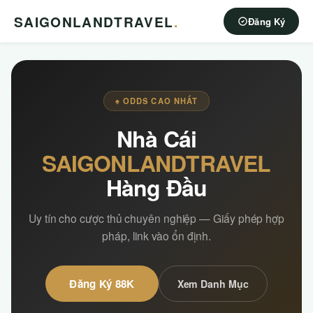
SAIGONLANDTRAVEL
.
Đăng Ký
♠ ODDS CAO NHẤT
Nhà Cái
SAIGONLANDTRAVEL
Hàng Đầu
Uy tín cho cược thủ chuyên nghiệp — Giấy phép hợp
pháp, link vào ổn định.
Đăng Ký 88K
Xem Danh Mục