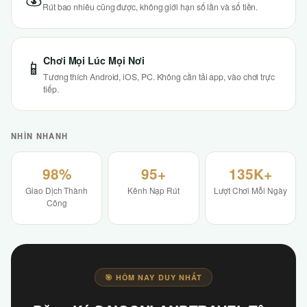
Rút bao nhiêu cũng được, không giới hạn số lần và số tiền.
Chơi Mọi Lúc Mọi Nơi
📱
Tương thích Android, iOS, PC. Không cần tải app, vào chơi trực
tiếp.
NHÌN NHANH
98%
95+
135K+
Giao Dịch Thành
Kênh Nạp Rút
Lượt Chơi Mỗi Ngày
Công
🎯 HÔM NAY DUY NHẤT