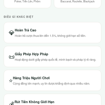
Poker, Tiến Lên, Phỏm
Baccarat, Roulette, Blackjack
ĐIỀU GÌ KHÁC BIỆT
Hoàn Trả Cao
💎
Hoàn trả cược thua lên đến 1.5%, không giới hạn số tiền.
Giấy Phép Hợp Pháp
📜
Hoạt động dưới giấy phép quốc tế, minh bạch và pháp lý rõ ràng.
Hàng Triệu Người Chơi
⭐
Cộng đồng lớn mạnh, uy tín được khẳng định qua nhiều năm.
Rút Tiền Không Giới Hạn
💰