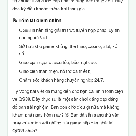
tin chi tiết luôn được cập nhật rõ ràng trên trang chủ. Hãy
đọc kỹ điều khoản trước khi tham gia.
📝 Tóm tắt điểm chính
QS88 là nền tảng giải trí trực tuyến hợp pháp, uy tín
cho người Việt.
Sở hữu kho game khủng: thể thao, casino, slot, xổ
số.
Giao dịch nạp/rút siêu tốc, bảo mật cao.
Giao diện thân thiện, hỗ trợ đa thiết bị.
Chăm sóc khách hàng chuyên nghiệp 24/7.
Hy vọng bài viết đã mang đến cho bạn cái nhìn toàn diện
về QS88. Đây thực sự là một sân chơi đẳng cấp đáng
để bạn trải nghiệm. Bạn còn chờ điều gì nữa mà không
khám phá ngay hôm nay? 🎲 Bạn đã sẵn sàng thử vận
may của mình với những tựa game hấp dẫn nhất tại
QS88 chưa?