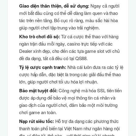
Giao diện thân thiện, dễ sử dụng:
Ngay cả người
mới bắt đầu cũng có thể dễ dàng làm quen và thao
tác trên nền tảng. Bố cục rõ ràng, màu sắc hài hòa
giúp người chơi tập trung vào trải nghiệm.
Kho trò chơi đồ sộ:
Từ cá cược thể thao với hàng
ngàn trận đấu mỗi ngày, casino trực tiếp với các
Dealer xinh đẹp, cho đến các tựa game slot với chủ
đề đa dạng, tất cả đều có tại QS88.
Tỷ lệ cược cạnh tranh:
Nhà cái luôn đưa ra các tỷ lệ
cược hấp dẫn, đặc biệt là trong các giải đấu thể thao
lớn, giúp người chơi tối ưu hóa lợi nhuận.
Bảo mật tuyệt đối:
Công nghệ mã hóa SSL tiên tiến
được áp dụng để bảo vệ mọi thông tin cá nhân và
giao dịch của người chơi, đảm bảo một môi trường
chơi game an toàn.
Nạp rút siêu tốc:
Hỗ trợ đa dạng các phương thức
thanh toán phổ biến tại Việt Nam như ngân hàng nội
địa, ví điện tử, thẻ cào... với thời gian xử lý nhanh