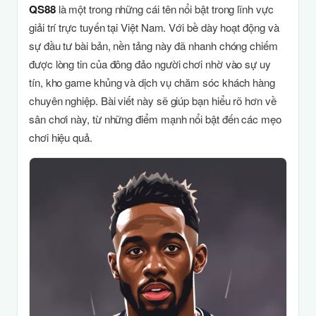
QS88
là một trong những cái tên nổi bật trong lĩnh vực
giải trí trực tuyến tại Việt Nam. Với bề dày hoạt động và
sự đầu tư bài bản, nền tảng này đã nhanh chóng chiếm
được lòng tin của đông đảo người chơi nhờ vào sự uy
tín, kho game khủng và dịch vụ chăm sóc khách hàng
chuyên nghiệp. Bài viết này sẽ giúp bạn hiểu rõ hơn về
sân chơi này, từ những điểm mạnh nổi bật đến các mẹo
chơi hiệu quả.