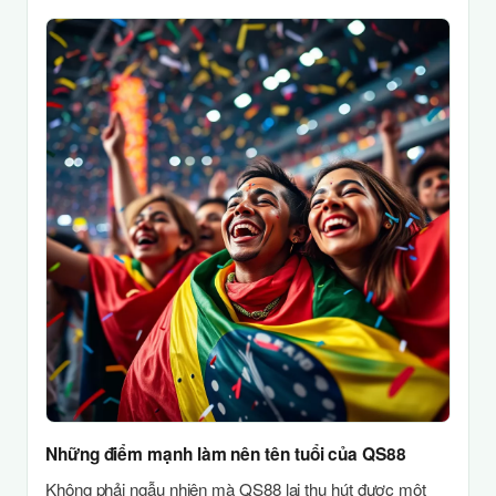
Những điểm mạnh làm nên tên tuổi của QS88
Không phải ngẫu nhiên mà QS88 lại thu hút được một