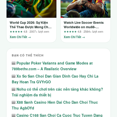
World Cup 2026: Sự Kiện
Watch Live Soccer Events
Thể Thao Được Mong Chờ
Worldwide on mu88-
Nhất Năm
cr7.com – A User Journey
★★★★★
4.8 · 2007+ lượt xem
★★★★★
4.8 · 2564+ lượt xem
Review
Xem Chi Tiết →
Xem Chi Tiết →
BẠN CÓ THỂ THÍCH
🎰
Popular Poker Variants and Game Modes at
789bethv.com – A Realistic Overview
🎰
Xo So San Choi Dan Gian Dinh Cao Hay Chi La
Bay Hoan Tra GVYrGO
🎰
Nohu có thể chơi trên các nền tảng khác không?
Trải nghiệm đa thiết bị
🎰
X88 Sanh Casino Hien Dai Cho Dan Choi Thuc
Thu AgbOYd
🎰
Casino C168 San Choi Ca Cuoc Truc Tuyen Dang