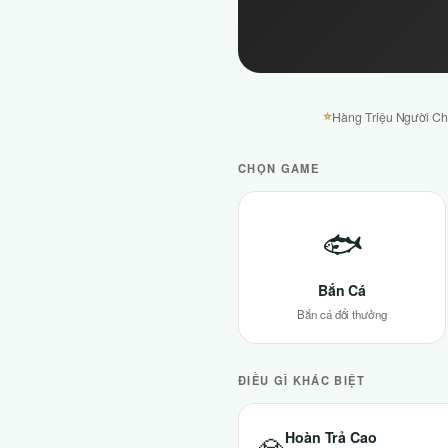
⭐
Hàng Triệu Người Ch
CHỌN GAME
🐟
Bắn Cá
Bắn cá đổi thưởng
ĐIỀU GÌ KHÁC BIỆT
Hoàn Trả Cao
💎