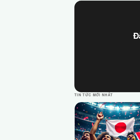
Đ
TIN TỨC MỚI NHẤT