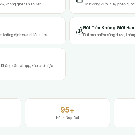
%, không giới hạn số tiền.
Hoạt động dưới giấy phép quốc t
Rút Tiền Không Giới Hạn
💰
ợc khẳng định qua nhiều năm.
Rút bao nhiêu cũng được, không 
 Không cần tải app, vào chơi trực
95+
Kênh Nạp Rút