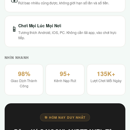
Rút bao nhiêu cũng được, không giới hạn số lần và số tiền.
Chơi Mọi Lúc Mọi Nơi
📱
Tương thích Android, iOS, PC. Không cần tải app, vào chơi trực
tiếp.
NHÌN NHANH
98%
95+
135K+
Giao Dịch Thành
Kênh Nạp Rút
Lượt Chơi Mỗi Ngày
Công
🎯 HÔM NAY DUY NHẤT