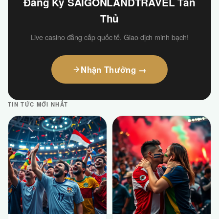
Đăng Ký SAIGONLANDTRAVEL Tân
Thủ
Live casino đẳng cấp quốc tế. Giao dịch minh bạch!
Nhận Thưởng →
TIN TỨC MỚI NHẤT