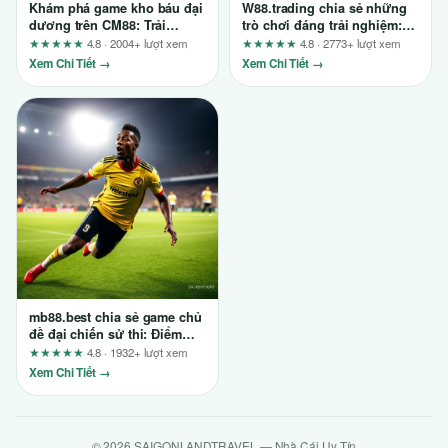
Khám phá game kho báu đại
W88.trading chia sẻ những
dương trên CM88: Trải
trò chơi đáng trải nghiệm:
nghiệm nào dành cho ai và
Góc nhìn UX từ truy cập đến
★★★★★
4.8 · 2004+ lượt xem
★★★★★
4.8 · 2773+ lượt xem
ai nên tránh?
hỗ trợ
Xem Chi Tiết →
Xem Chi Tiết →
mb88.best chia sẻ game chủ
đề đại chiến sử thi: Điểm
cần khen, vùng cần soi và
★★★★★
4.8 · 1932+ lượt xem
danh sách tiêu chí xác minh
Xem Chi Tiết →
© 2026 SAIGONLANDTRAVEL — Nhà Cái Uy Tín