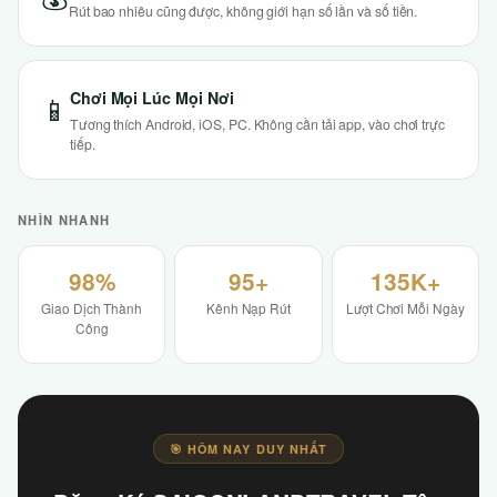
Rút bao nhiêu cũng được, không giới hạn số lần và số tiền.
Chơi Mọi Lúc Mọi Nơi
📱
Tương thích Android, iOS, PC. Không cần tải app, vào chơi trực
tiếp.
NHÌN NHANH
98%
95+
135K+
Giao Dịch Thành
Kênh Nạp Rút
Lượt Chơi Mỗi Ngày
Công
🎯 HÔM NAY DUY NHẤT