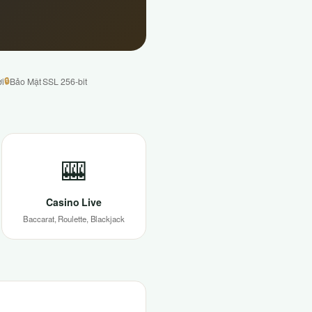
🔒
ơi
Bảo Mật SSL 256-bit
🎰
Casino Live
Baccarat, Roulette, Blackjack