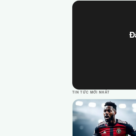
Đ
TIN TỨC MỚI NHẤT