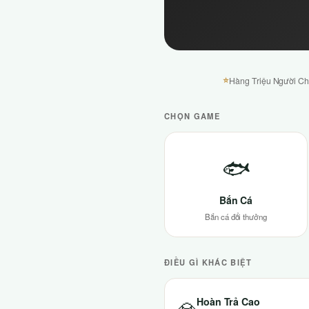
⭐
Hàng Triệu Người Ch
CHỌN GAME
🐟
Bắn Cá
Bắn cá đổi thưởng
ĐIỀU GÌ KHÁC BIỆT
Hoàn Trả Cao
💎