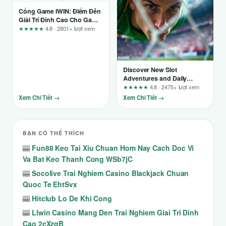
Cổng Game IWIN: Điểm Đến
Giải Trí Đỉnh Cao Cho Game
Thủ Việt
★★★★★
4.8 · 2801+ lượt xem
Discover New Slot
Adventures and Daily
Missions at fly8889.com: A
★★★★★
4.8 · 2475+ lượt xem
Realistic Look at Who
Xem Chi Tiết →
Xem Chi Tiết →
Should (and Shouldn’t)
Jump In
BẠN CÓ THỂ THÍCH
🎰
Fun88 Keo Tai Xiu Chuan Hom Nay Cach Doc Vi
Va Bat Keo Thanh Cong WSb7jC
🎰
Socolive Trai Nghiem Casino Blackjack Chuan
Quoc Te EhtSvx
🎰
Hitclub Lo De Khi Cong
🎰
Llwin Casino Mang Den Trai Nghiem Giai Tri Dinh
Cao 2cXzqB