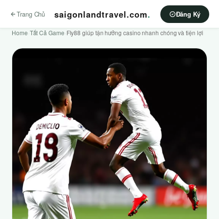
saigonlandtravel.com
.
Trang Chủ
Đăng Ký
Home
›
Tất Cả Game
›
Fly88 giúp tận hưởng casino nhanh chóng và tiện lợi