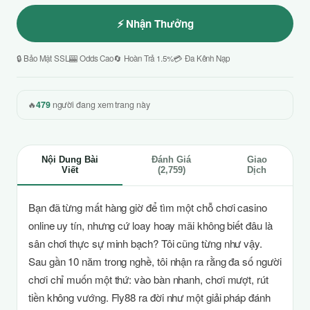
⚡ Nhận Thưởng
🔒 Bảo Mật SSL
🎰 Odds Cao
🔄 Hoàn Trả 1.5%
💳 Đa Kênh Nạp
🔥
479
người đang xem trang này
Nội Dung Bài
Đánh Giá
Giao
Viết
(2,759)
Dịch
Bạn đã từng mất hàng giờ để tìm một chỗ chơi casino
online uy tín, nhưng cứ loay hoay mãi không biết đâu là
sân chơi thực sự minh bạch? Tôi cũng từng như vậy.
Sau gần 10 năm trong nghề, tôi nhận ra rằng đa số người
chơi chỉ muốn một thứ: vào bàn nhanh, chơi mượt, rút
tiền không vướng. Fly88 ra đời như một giải pháp đánh