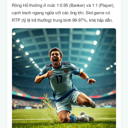
Rồng Hổ thường ở mức 1:0.95 (Banker) và 1:1 (Player),
cạnh tranh ngang ngửa với các ông lớn. Slot game có
RTP (tỷ lệ trả thưởng) trung bình 96-97%, khá hấp dẫn.