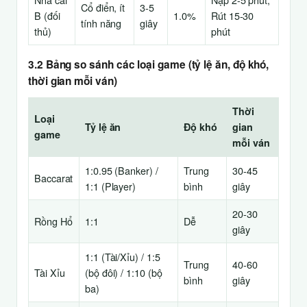
Cổ điển, ít
3-5
B (đối
1.0%
Rút 15-30
tính năng
giây
thủ)
phút
3.2 Bảng so sánh các loại game (tỷ lệ ăn, độ khó,
thời gian mỗi ván)
Thời
Loại
Tỷ lệ ăn
Độ khó
gian
game
mỗi ván
1:0.95 (Banker) /
Trung
30-45
Baccarat
1:1 (Player)
bình
giây
20-30
Rồng Hổ
1:1
Dễ
giây
1:1 (Tài/Xỉu) / 1:5
Trung
40-60
Tài Xỉu
(bộ đôi) / 1:10 (bộ
bình
giây
ba)