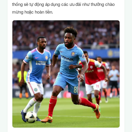
thống sẽ tự động áp dụng các ưu đãi như thưởng chào
mừng hoặc hoàn tiền.