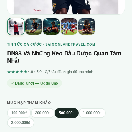
TIN TỨC CÁ CƯỢC · SAIGONLANDTRAVEL.COM
DN88 Và Những Kèo Đấu Được Quan Tâm
Nhất
★★★★★
4.8 / 5.0 · 2,743+ đánh giá đã xác minh
Đang Chơi — Odds Cao
MỨC NẠP THAM KHẢO
100.000₫
200.000₫
500.000₫
1.000.000₫
2.000.000₫