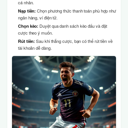
cá nhân.
Nạp tiền:
Chọn phương thức thanh toán phù hợp như
ngân hàng, ví điện tử.
Chọn kèo:
Duyệt qua danh sách kèo đấu và đặt
cược theo ý muốn.
Rút tiền:
Sau khi thắng cược, bạn có thể rút tiền về
tài khoản dễ dàng.