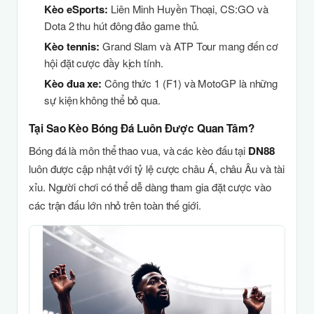
Kèo eSports:
Liên Minh Huyền Thoại, CS:GO và
Dota 2 thu hút đông đảo game thủ.
Kèo tennis:
Grand Slam và ATP Tour mang đến cơ
hội đặt cược đầy kịch tính.
Kèo đua xe:
Công thức 1 (F1) và MotoGP là những
sự kiện không thể bỏ qua.
Tại Sao Kèo Bóng Đá Luôn Được Quan Tâm?
Bóng đá là môn thể thao vua, và các kèo đấu tại
DN88
luôn được cập nhật với tỷ lệ cược châu Á, châu Âu và tài
xỉu. Người chơi có thể dễ dàng tham gia đặt cược vào
các trận đấu lớn nhỏ trên toàn thế giới.