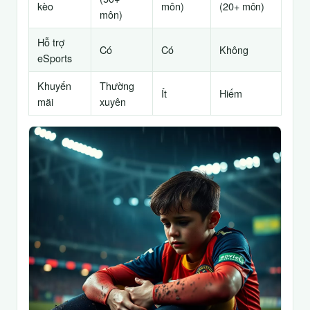
kèo
môn)
(20+ môn)
môn)
Hỗ trợ
Có
Có
Không
eSports
Khuyến
Thường
Ít
Hiếm
mãi
xuyên