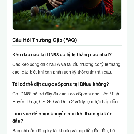
Câu Hỏi Thường Gặp (FAQ)
Kèo đấu nào tại DN88 có tỷ lệ thắng cao nhất?
Các kèo bóng đá châu Á và tài xỉu thường có tỷ lệ thắng
cao, đặc biệt khi bạn phân tích kỹ thông tin trận đấu.
Tôi có thể đặt cược eSports tại DN88 không?
Có, DN88 hỗ trợ đầy đủ các kèo eSports cho Liên Minh
Huyền Thoại, CS:GO và Dota 2 với tỷ lệ cược hấp dẫn.
Làm sao để nhận khuyến mãi khi tham gia kèo
đấu?
Bạn chỉ cần đăng ký tài khoản và nạp tiền lần đầu, hệ