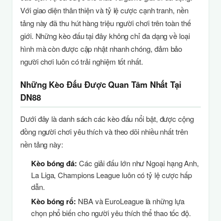
Với giao diện thân thiện và tỷ lệ cược cạnh tranh, nền
tảng này đã thu hút hàng triệu người chơi trên toàn thế
giới. Những kèo đấu tại đây không chỉ đa dạng về loại
hình mà còn được cập nhật nhanh chóng, đảm bảo
người chơi luôn có trải nghiệm tốt nhất.
Những Kèo Đấu Được Quan Tâm Nhất Tại
DN88
Dưới đây là danh sách các kèo đấu nổi bật, được cộng
đồng người chơi yêu thích và theo dõi nhiều nhất trên
nền tảng này:
Kèo bóng đá:
Các giải đấu lớn như Ngoại hạng Anh,
La Liga, Champions League luôn có tỷ lệ cược hấp
dẫn.
Kèo bóng rổ:
NBA và EuroLeague là những lựa
chọn phổ biến cho người yêu thích thể thao tốc độ.