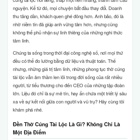
nguyện. Kể từ đó, mọi chuyện bắt đầu thay đổi. Doanh
thu tăng dần, khách quen ghé đông hơn. Anh bảo, đó là
nhờ niềm tin đã giúp anh vững tâm hơn, nhưng cũng
không thể phủ nhận sự linh thiêng của những nghi thức
tâm linh.
Chúng ta sống trong thời đại công nghệ số, nơi mọi thứ
đều có thể đo lường bằng dữ liệu và thuật toán. Thế
nhưng, những giá trị tâm linh, những phong tục thờ cúng
tài lộc vẫn âm thầm len lỏi trong đời sống của rất nhiều
người, từ tiểu thương cho đến CEO của những tập đoàn
lớn. Liệu đó chỉ là sự mê tín, hay ẩn chứa một triết lý sâu
xa về sự kết nối giữa con người và vũ trụ? Hãy cùng tôi
khám phá nhé.
Đền Thờ Cúng Tài Lộc Là Gì? Không Chỉ Là
Một Địa Điểm