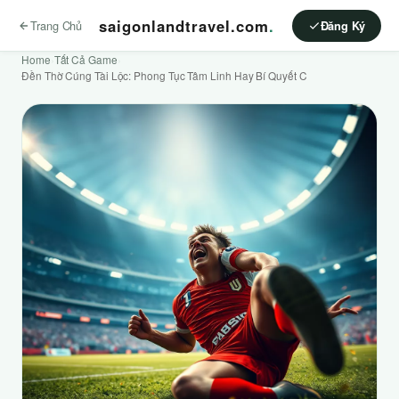
saigonlandtravel.com
.
Trang Chủ
Đăng Ký
Home
›
Tất Cả Game
›
Đền Thờ Cúng Tài Lộc: Phong Tục Tâm Linh Hay Bí Quyết C