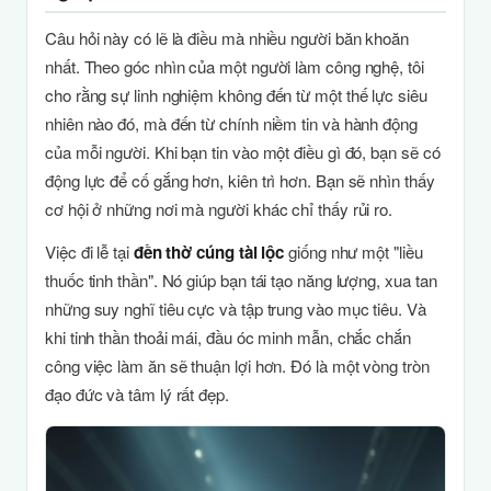
Câu hỏi này có lẽ là điều mà nhiều người băn khoăn
nhất. Theo góc nhìn của một người làm công nghệ, tôi
cho rằng sự linh nghiệm không đến từ một thế lực siêu
nhiên nào đó, mà đến từ chính niềm tin và hành động
của mỗi người. Khi bạn tin vào một điều gì đó, bạn sẽ có
động lực để cố gắng hơn, kiên trì hơn. Bạn sẽ nhìn thấy
cơ hội ở những nơi mà người khác chỉ thấy rủi ro.
Việc đi lễ tại
đền thờ cúng tài lộc
giống như một "liều
thuốc tinh thần". Nó giúp bạn tái tạo năng lượng, xua tan
những suy nghĩ tiêu cực và tập trung vào mục tiêu. Và
khi tinh thần thoải mái, đầu óc minh mẫn, chắc chắn
công việc làm ăn sẽ thuận lợi hơn. Đó là một vòng tròn
đạo đức và tâm lý rất đẹp.