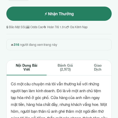
⚡ Nhận Thưởng
🔒 Bảo Mật SSL
🎰 Odds Cao
🔄 Hoàn Trả 1.5%
💳 Đa Kênh Nạp
🔥
316
người đang xem trang này
Nội Dung Bài
Đánh Giá
Giao
Viết
(2,973)
Dịch
Có một câu chuyện mà tôi vẫn thường kể với những
người bạn làm kinh doanh. Đó là về một anh chủ tiệm
tạp hóa nhỏ ở góc phố. Cửa hàng của anh nằm ngay
mặt tiền, hàng hóa chất đầy, nhưng khách vắng hoe. Một
hôm, người bạn thân rủ anh ghé thăm một ngôi đền thờ
cúng tài lộc nổi tiếng, thắp một nén nhang, thành tâm cầu