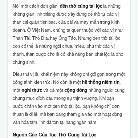
Nói một cách đơn giản,
đền thờ cúng tài lộc
là những
không gian linh thiêng được xây dựng để thờ tự các vị
thần cai quản tiền bạc, của cải và may mắn trong kinh
doanh. Ở Việt Nam, chúng ta quen thuộc với các vị như
Thần Tài, Thổ Địa, hay Ông Táo. Nhưng đền thờ tài lộc
còn có thể là những ngôi chùa, miếu, phủ thờ các vị
thánh, thần được cho là có khả năng ban phát lộc lá cho
chúng sinh.
Điều thú vị là, khái niệm này không chỉ gói gọn trong một
công trình kiến trúc. Nó còn là một
hệ thống niềm tin
,
một
nghi thức
và cả một
cộng đồng
những người cùng
chung mục đích cầu mong sự thịnh vượng. Khi bạn
bước chân vào một đền thờ tài lộc, bạn không chỉ đơn
thuần là đi lễ, mà bạn đang tham gia vào một hoạt động
văn hóa tâm linh đã tồn tại hàng ngàn năm.
Nguồn Gốc Của Tục Thờ Cúng Tài Lộc