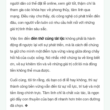
người dân có thể đặt lễ online, xem giờ tốt, thậm chí là
tham gia các khóa học về phong thủy, tâm linh qua
mạng. Điều này cho thấy, dù công nghệ có phát triển đến
đâu, con người vẫn luôn có nhu cầu kết nối với những
giá trị tinh thần sâu sắc.
Việc tìm đến
đền thờ cúng tài lộc
không phải là hành
động đi ngược lại với sự phát triển, mà là cách để chúng
ta giữ cho mình một điểm tựa vững vàng giữa dòng chảy
hối hả của cuộc sống. Nó nhắc nhở chúng ta về lòng biết
ơn, về sự khiêm tốn và về những giá trị cốt lõi mà đồng
tiền không thể mua được.
Cuối cùng, tôi tin rằng, dù bạn có đi lễ hay không, thì sự
thành công bền vững vẫn đến từ sự nỗ lực, trí tuệ và một
tấm lòng chính trực. Tâm linh chỉ là chất xúc tác, là ngọn
gió đẩy con thuyền của bạn đi nhanh hơn trên con đường
đã chọn. 🍀