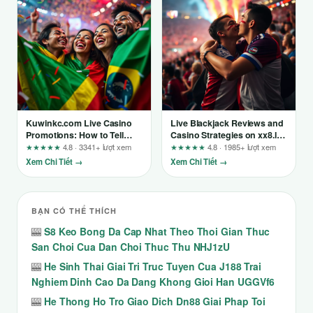
Kuwinkc.com Live Casino
Live Blackjack Reviews and
Promotions: How to Tell
Casino Strategies on xx8.la
Which Weekly Offer Is
– A Practical Guide for New
★★★★★
4.8 · 3341+ lượt xem
★★★★★
4.8 · 1985+ lượt xem
Actually Worth Your Time
Players
Xem Chi Tiết →
Xem Chi Tiết →
BẠN CÓ THỂ THÍCH
🎰
S8 Keo Bong Da Cap Nhat Theo Thoi Gian Thuc
San Choi Cua Dan Choi Thuc Thu NHJ1zU
🎰
He Sinh Thai Giai Tri Truc Tuyen Cua J188 Trai
Nghiem Dinh Cao Da Dang Khong Gioi Han UGGVf6
🎰
He Thong Ho Tro Giao Dich Dn88 Giai Phap Toi