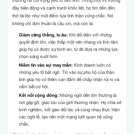
đầy biến động và cạnh tranh khốc liệt, họ tìm đến đền
thờ tài lộc như một điểm tựa tinh thần vững chắc. Nó
không chỉ đơn thuần là cầu xin, mà còn là:
Giảm căng thẳng, lo âu:
Khi đối diện với những
quyết định lớn, việc thắp một nén nhang và tĩnh tâm
giúp họ có được sự bình an, từ đó đưa ra những lựa
chọn sáng suốt hơn.
Niềm tin vào sự may mắn:
Kinh doanh luôn có
những yếu tố bất ngờ. Tin vào sự phù hộ của thần
linh giúp họ có thêm can đảm để chấp nhận rủi ro và
nắm bắt cơ hội.
Kết nối cộng đồng:
Những ngôi đền lớn thường là
nơi gặp gỡ, giao lưu của giới thương nhân. Họ chia sẻ
kinh nghiệm, kết giao đối tác và cùng nhau thực hiện
các nghi lễ, tạo nên một mạng lưới quan hệ vững
chắc.