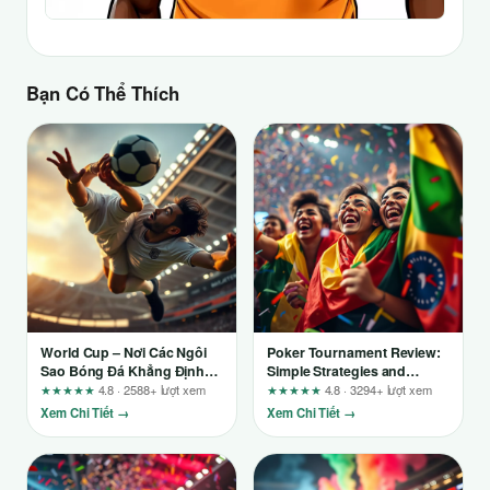
Bạn Có Thể Thích
World Cup – Nơi Các Ngôi
Poker Tournament Review:
Sao Bóng Đá Khẳng Định
Simple Strategies and
Tên Tuổi
Gameplay for Beginners on
★★★★★
4.8 · 2588+ lượt xem
★★★★★
4.8 · 3294+ lượt xem
sc88.day
Xem Chi Tiết →
Xem Chi Tiết →