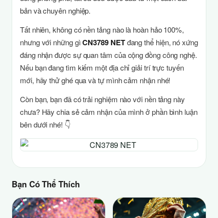
bản và chuyên nghiệp.
Tất nhiên, không có nền tảng nào là hoàn hảo 100%,
nhưng với những gì
CN3789 NET
đang thể hiện, nó xứng
đáng nhận được sự quan tâm của cộng đồng công nghệ.
Nếu bạn đang tìm kiếm một địa chỉ giải trí trực tuyến
mới, hãy thử ghé qua và tự mình cảm nhận nhé!
Còn bạn, bạn đã có trải nghiệm nào với nền tảng này
chưa? Hãy chia sẻ cảm nhận của mình ở phần bình luận
bên dưới nhé! 👇
Bạn Có Thể Thích