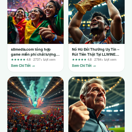
s8media.com tổng hợp
Nổ Hũ Đổi Thưởng Uy Tín –
game miễn phí chất lượng
Rút Tiền Thật Tại LLWINER:
cao – Sân chơi đáng để anh
3 Phát Hiện Quan Trọng Bạn
★★★★★
4.8 · 2737+ lượt xem
★★★★★
4.8 · 2784+ lượt xem
em đầu tư
Cần Biết
Xem Chi Tiết →
Xem Chi Tiết →