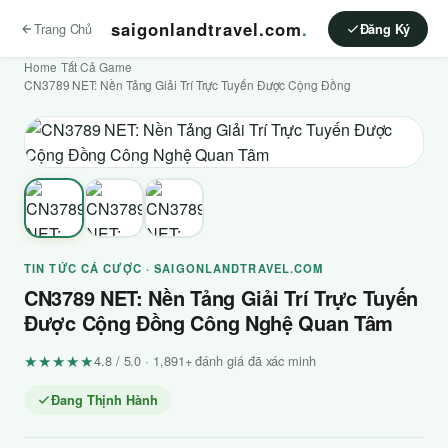
saigonlandtravel.com
.
Trang Chủ
Đăng Ký
Home
›
Tất Cả Game
›
CN3789 NET: Nền Tảng Giải Trí Trực Tuyến Được Cộng Đồng
TIN TỨC CÁ CƯỢC · SAIGONLANDTRAVEL.COM
CN3789 NET: Nền Tảng Giải Trí Trực Tuyến
Được Cộng Đồng Công Nghệ Quan Tâm
★★★★★
4.8 / 5.0 · 1,891+ đánh giá đã xác minh
Đang Thịnh Hành