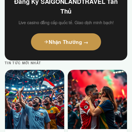
Đăng Ký SAIGONLANDTRAVEL Tân
Thủ
Live casino đẳng cấp quốc tế. Giao dịch minh bạch!
Nhận Thưởng →
TIN TỨC MỚI NHẤT