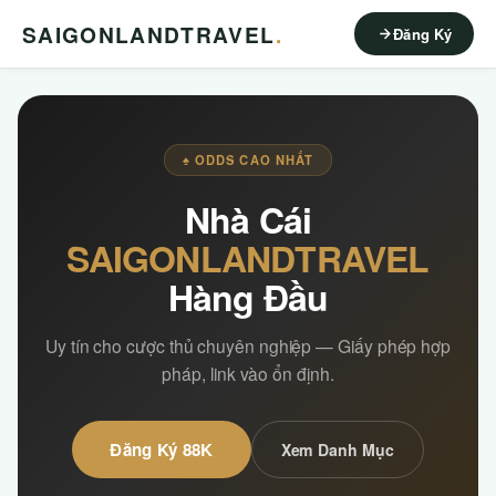
SAIGONLANDTRAVEL
.
Đăng Ký
♠ ODDS CAO NHẤT
Nhà Cái
SAIGONLANDTRAVEL
Hàng Đầu
Uy tín cho cược thủ chuyên nghiệp — Giấy phép hợp
pháp, link vào ổn định.
Đăng Ký 88K
Xem Danh Mục