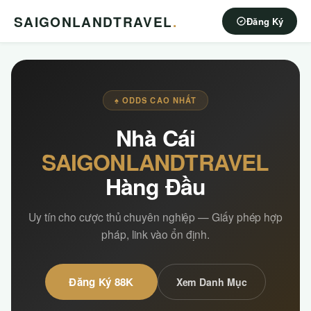
SAIGONLANDTRAVEL
.
Đăng Ký
♠ ODDS CAO NHẤT
Nhà Cái
SAIGONLANDTRAVEL
Hàng Đầu
Uy tín cho cược thủ chuyên nghiệp — Giấy phép hợp
pháp, link vào ổn định.
Đăng Ký 88K
Xem Danh Mục