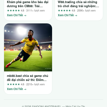
Khám phá game kho báu đại
W88.trading chia sẻ những
dương trên CM88: Trải
trò chơi đáng trải nghiệm:
nghiệm nào dành cho ai và
Góc nhìn UX từ truy cập đến
★★★★★
4.8 · 3111+ lượt xem
★★★★★
4.8 · 2590+ lượt xem
ai nên tránh?
hỗ trợ
Xem Chi Tiết →
Xem Chi Tiết →
mb88.best chia sẻ game chủ
đề đại chiến sử thi: Điểm
cần khen, vùng cần soi và
★★★★★
4.8 · 2215+ lượt xem
danh sách tiêu chí xác minh
Xem Chi Tiết →
© 2026 SAIGONLANDTRAVEL — Nhà Cái Uy Tín