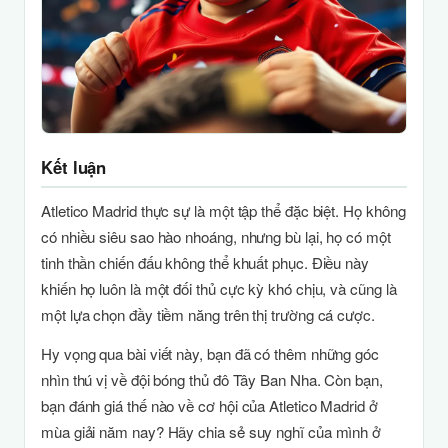
Kết luận
Atletico Madrid thực sự là một tập thể đặc biệt. Họ không
có nhiều siêu sao hào nhoáng, nhưng bù lại, họ có một
tinh thần chiến đấu không thể khuất phục. Điều này
khiến họ luôn là một đối thủ cực kỳ khó chịu, và cũng là
một lựa chọn đầy tiềm năng trên thị trường cá cược.
Hy vọng qua bài viết này, bạn đã có thêm những góc
nhìn thú vị về đội bóng thủ đô Tây Ban Nha. Còn bạn,
bạn đánh giá thế nào về cơ hội của Atletico Madrid ở
mùa giải năm nay? Hãy chia sẻ suy nghĩ của mình ở