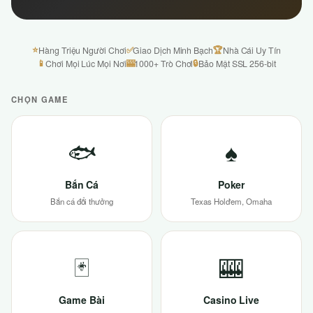
⭐
✅
🏆
Hàng Triệu Người Chơi
Giao Dịch Minh Bạch
Nhà Cái Uy Tín
📱
🎰
🔒
Chơi Mọi Lúc Mọi Nơi
1000+ Trò Chơi
Bảo Mật SSL 256-bit
CHỌN GAME
🐟
♠
Bắn Cá
Poker
Bắn cá đổi thưởng
Texas Hold'em, Omaha
🃏
🎰
Game Bài
Casino Live