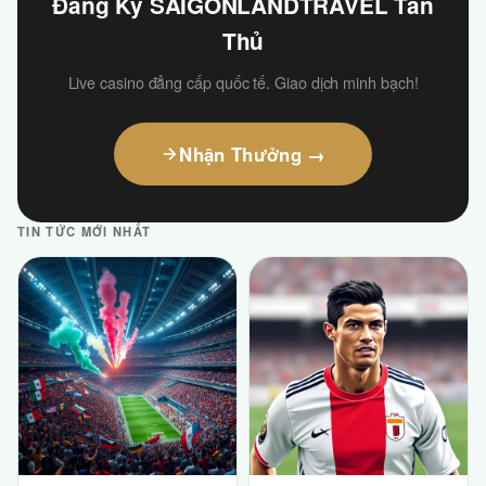
Đăng Ký SAIGONLANDTRAVEL Tân
Thủ
Live casino đẳng cấp quốc tế. Giao dịch minh bạch!
Nhận Thưởng →
TIN TỨC MỚI NHẤT