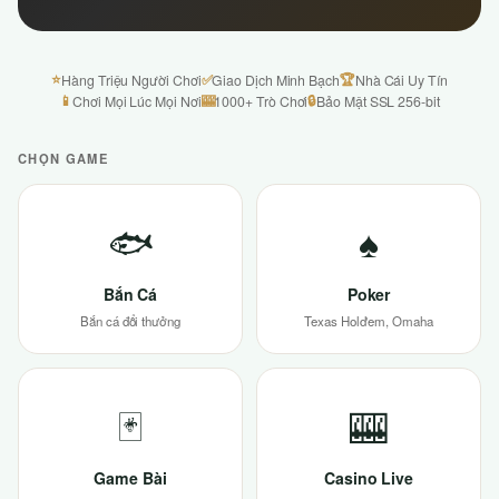
⭐
✅
🏆
Hàng Triệu Người Chơi
Giao Dịch Minh Bạch
Nhà Cái Uy Tín
📱
🎰
🔒
Chơi Mọi Lúc Mọi Nơi
1000+ Trò Chơi
Bảo Mật SSL 256-bit
CHỌN GAME
🐟
♠
Bắn Cá
Poker
Bắn cá đổi thưởng
Texas Hold'em, Omaha
🃏
🎰
Game Bài
Casino Live