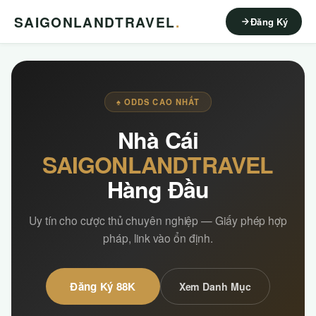
SAIGONLANDTRAVEL
.
Đăng Ký
♠ ODDS CAO NHẤT
Nhà Cái
SAIGONLANDTRAVEL
Hàng Đầu
Uy tín cho cược thủ chuyên nghiệp — Giấy phép hợp
pháp, link vào ổn định.
Đăng Ký 88K
Xem Danh Mục