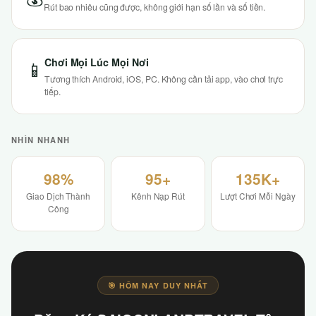
Rút bao nhiêu cũng được, không giới hạn số lần và số tiền.
Chơi Mọi Lúc Mọi Nơi
📱
Tương thích Android, iOS, PC. Không cần tải app, vào chơi trực
tiếp.
NHÌN NHANH
98%
95+
135K+
Giao Dịch Thành
Kênh Nạp Rút
Lượt Chơi Mỗi Ngày
Công
🎯 HÔM NAY DUY NHẤT