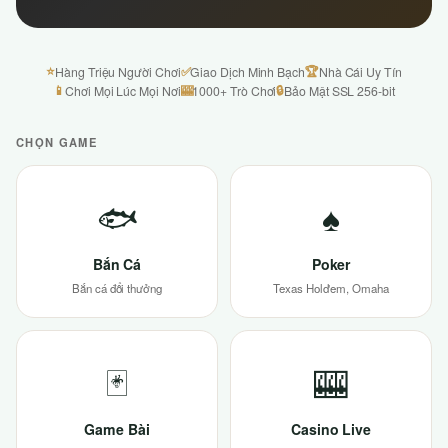
⭐
✅
🏆
Hàng Triệu Người Chơi
Giao Dịch Minh Bạch
Nhà Cái Uy Tín
📱
🎰
🔒
Chơi Mọi Lúc Mọi Nơi
1000+ Trò Chơi
Bảo Mật SSL 256-bit
CHỌN GAME
🐟
♠
Bắn Cá
Poker
Bắn cá đổi thưởng
Texas Hold'em, Omaha
🃏
🎰
Game Bài
Casino Live