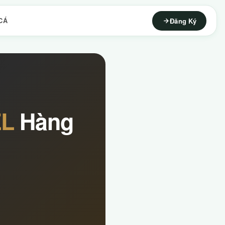
Đăng Ký
CÁ
L
Hàng