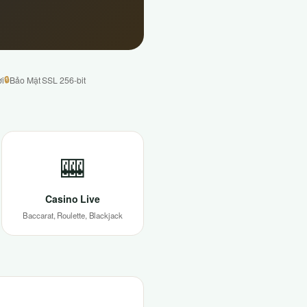
🔒
ơi
Bảo Mật SSL 256-bit
🎰
Casino Live
Baccarat, Roulette, Blackjack