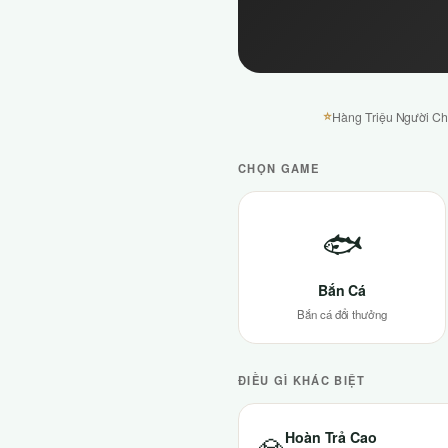
⭐
Hàng Triệu Người Ch
CHỌN GAME
🐟
Bắn Cá
Bắn cá đổi thưởng
ĐIỀU GÌ KHÁC BIỆT
Hoàn Trả Cao
💎