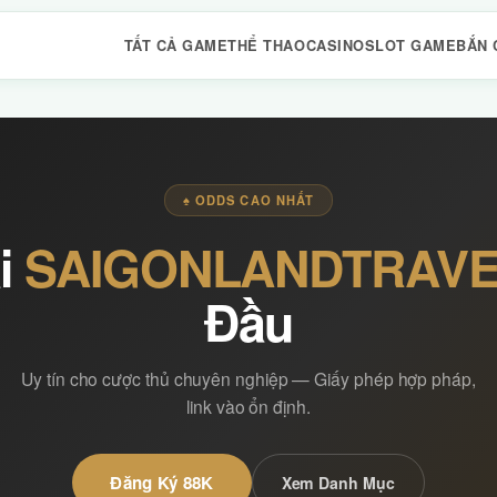
TẤT CẢ GAME
THỂ THAO
CASINO
SLOT GAME
BẮN 
♠ ODDS CAO NHẤT
i
SAIGONLANDTRAVE
Đầu
Uy tín cho cược thủ chuyên nghiệp — Giấy phép hợp pháp,
link vào ổn định.
Đăng Ký 88K
Xem Danh Mục