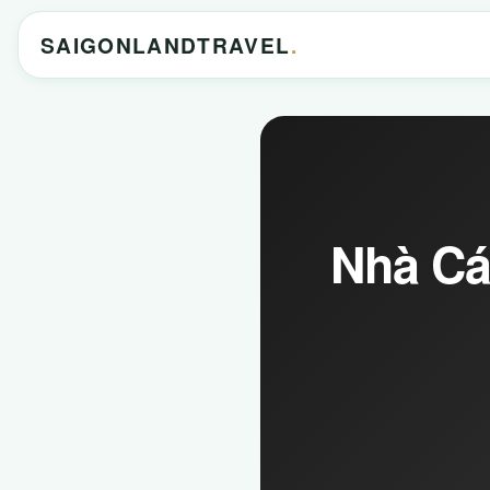
SAIGONLANDTRAVEL
.
Nhà Cá