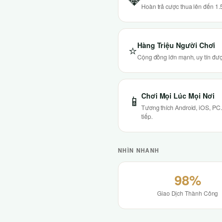
Hoàn trả cược thua lên đến 1.5
Hàng Triệu Người Chơi
⭐
Cộng đồng lớn mạnh, uy tín đư
Chơi Mọi Lúc Mọi Nơi
📱
Tương thích Android, iOS, PC.
tiếp.
NHÌN NHANH
98%
Giao Dịch Thành Công