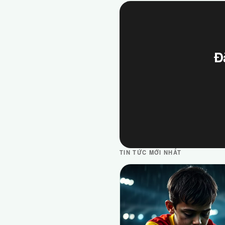
Đ
TIN TỨC MỚI NHẤT