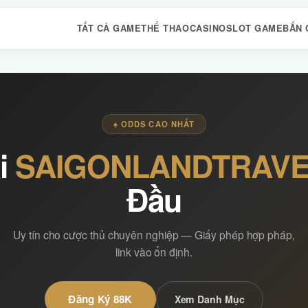
TẤT CẢ GAME
THỂ THAO
CASINO
SLOT GAME
BẮN 
♠ ODDS CAO NHẤT
i
SAIGONLANDTRAVE
Đầu
Uy tín cho cược thủ chuyên nghiệp — Giấy phép hợp pháp,
link vào ổn định.
Đăng Ký 88K
Xem Danh Mục