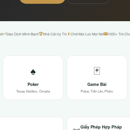
✅
🏆
📱
🎰
ơi
Giao Dịch Minh Bạch
Nhà Cái Uy Tín
Chơi Mọi Lúc Mọi Nơi
1000+ Trò Ch
♠
🃏
Poker
Game Bài
Texas Hold'em, Omaha
Poker, Tiến Lên, Phỏm
Giấy Phép Hợp Pháp
📜