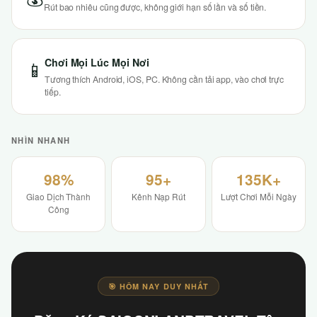
Rút bao nhiêu cũng được, không giới hạn số lần và số tiền.
Chơi Mọi Lúc Mọi Nơi
📱
Tương thích Android, iOS, PC. Không cần tải app, vào chơi trực
tiếp.
NHÌN NHANH
98%
95+
135K+
Giao Dịch Thành
Kênh Nạp Rút
Lượt Chơi Mỗi Ngày
Công
🎯 HÔM NAY DUY NHẤT