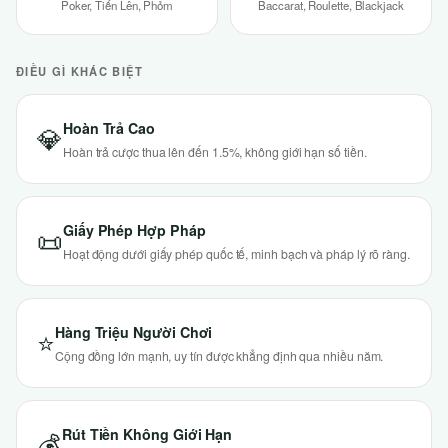
Poker, Tiến Lên, Phỏm
Baccarat, Roulette, Blackjack
ĐIỀU GÌ KHÁC BIỆT
Hoàn Trả Cao
💎
Hoàn trả cược thua lên đến 1.5%, không giới hạn số tiền.
Giấy Phép Hợp Pháp
📜
Hoạt động dưới giấy phép quốc tế, minh bạch và pháp lý rõ ràng.
Hàng Triệu Người Chơi
⭐
Cộng đồng lớn mạnh, uy tín được khẳng định qua nhiều năm.
Rút Tiền Không Giới Hạn
💰