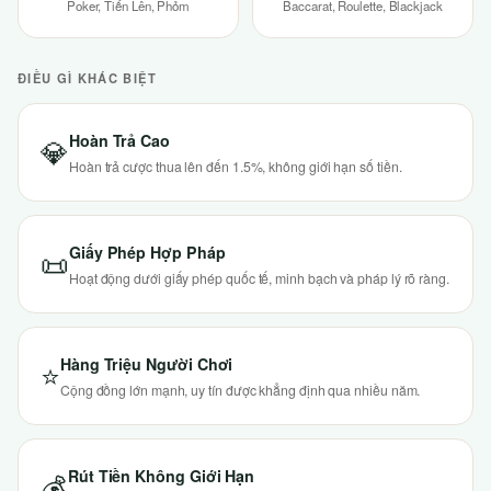
Poker, Tiến Lên, Phỏm
Baccarat, Roulette, Blackjack
ĐIỀU GÌ KHÁC BIỆT
Hoàn Trả Cao
💎
Hoàn trả cược thua lên đến 1.5%, không giới hạn số tiền.
Giấy Phép Hợp Pháp
📜
Hoạt động dưới giấy phép quốc tế, minh bạch và pháp lý rõ ràng.
Hàng Triệu Người Chơi
⭐
Cộng đồng lớn mạnh, uy tín được khẳng định qua nhiều năm.
Rút Tiền Không Giới Hạn
💰