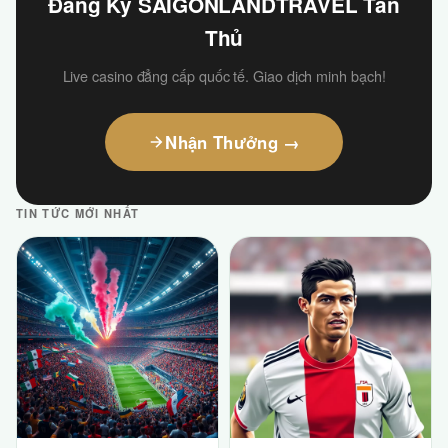
Đăng Ký SAIGONLANDTRAVEL Tân
Thủ
Live casino đẳng cấp quốc tế. Giao dịch minh bạch!
Nhận Thưởng →
TIN TỨC MỚI NHẤT