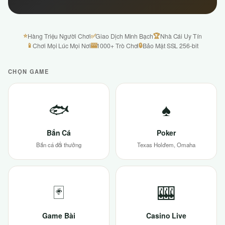
⭐
✅
🏆
Hàng Triệu Người Chơi
Giao Dịch Minh Bạch
Nhà Cái Uy Tín
📱
🎰
🔒
Chơi Mọi Lúc Mọi Nơi
1000+ Trò Chơi
Bảo Mật SSL 256-bit
CHỌN GAME
🐟
♠
Bắn Cá
Poker
Bắn cá đổi thưởng
Texas Hold'em, Omaha
🃏
🎰
Game Bài
Casino Live