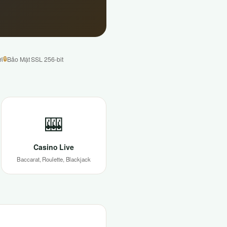
🔒
ơi
Bảo Mật SSL 256-bit
🎰
Casino Live
Baccarat, Roulette, Blackjack