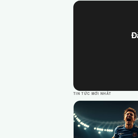
Đ
TIN TỨC MỚI NHẤT