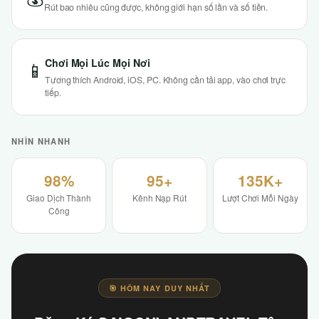
Rút bao nhiêu cũng được, không giới hạn số lần và số tiền.
Chơi Mọi Lúc Mọi Nơi
📱
Tương thích Android, iOS, PC. Không cần tải app, vào chơi trực
tiếp.
NHÌN NHANH
98%
95+
135K+
Giao Dịch Thành
Kênh Nạp Rút
Lượt Chơi Mỗi Ngày
Công
🎯 HÔM NAY DUY NHẤT