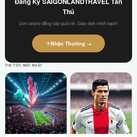
Đăng Ký SAIGONLANDTRAVEL Tân
Thủ
Live casino đẳng cấp quốc tế. Giao dịch minh bạch!
Nhận Thưởng →
TIN TỨC MỚI NHẤT