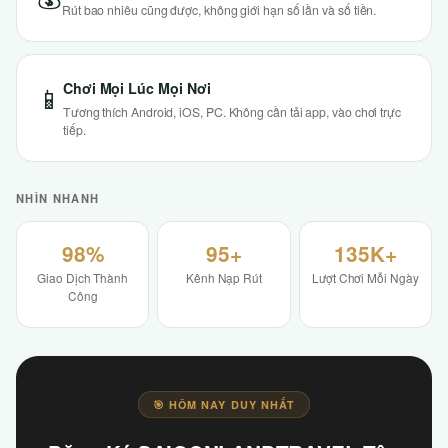
Rút bao nhiêu cũng được, không giới hạn số lần và số tiền.
Chơi Mọi Lúc Mọi Nơi
📱
Tương thích Android, iOS, PC. Không cần tải app, vào chơi trực
tiếp.
NHÌN NHANH
98%
95+
135K+
Giao Dịch Thành
Kênh Nạp Rút
Lượt Chơi Mỗi Ngày
Công
🎯 HÔM NAY DUY NHẤT