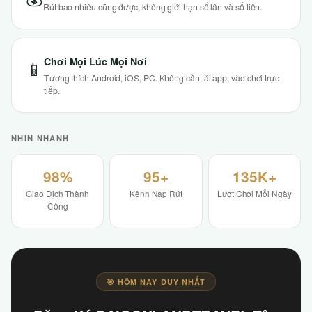
Rút bao nhiêu cũng được, không giới hạn số lần và số tiền.
Chơi Mọi Lúc Mọi Nơi
📱
Tương thích Android, iOS, PC. Không cần tải app, vào chơi trực
tiếp.
NHÌN NHANH
98%
95+
135K+
Giao Dịch Thành
Kênh Nạp Rút
Lượt Chơi Mỗi Ngày
Công
🎯 HÔM NAY DUY NHẤT