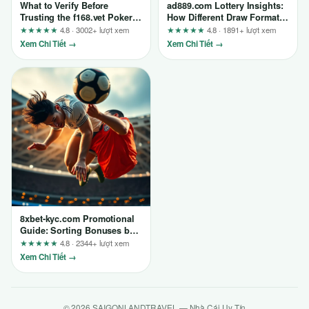
What to Verify Before
ad889.com Lottery Insights:
Trusting the f168.vet Poker
How Different Draw Formats
Collection
Change the Way You Play
★★★★★
4.8 · 3002+ lượt xem
★★★★★
4.8 · 1891+ lượt xem
Xem Chi Tiết →
Xem Chi Tiết →
8xbet-kyc.com Promotional
Guide: Sorting Bonuses by
Player Type, Wagering Load,
★★★★★
4.8 · 2344+ lượt xem
and Real Cost
Xem Chi Tiết →
© 2026 SAIGONLANDTRAVEL — Nhà Cái Uy Tín