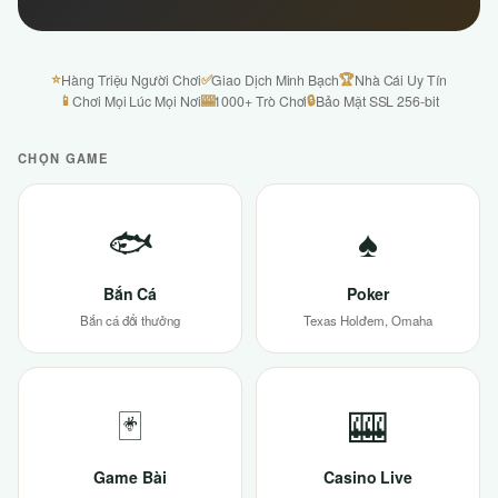
⭐
✅
🏆
Hàng Triệu Người Chơi
Giao Dịch Minh Bạch
Nhà Cái Uy Tín
📱
🎰
🔒
Chơi Mọi Lúc Mọi Nơi
1000+ Trò Chơi
Bảo Mật SSL 256-bit
CHỌN GAME
🐟
♠
Bắn Cá
Poker
Bắn cá đổi thưởng
Texas Hold'em, Omaha
🃏
🎰
Game Bài
Casino Live