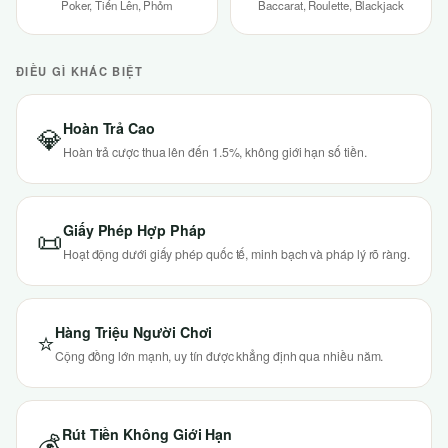
Poker, Tiến Lên, Phỏm
Baccarat, Roulette, Blackjack
ĐIỀU GÌ KHÁC BIỆT
Hoàn Trả Cao
💎
Hoàn trả cược thua lên đến 1.5%, không giới hạn số tiền.
Giấy Phép Hợp Pháp
📜
Hoạt động dưới giấy phép quốc tế, minh bạch và pháp lý rõ ràng.
Hàng Triệu Người Chơi
⭐
Cộng đồng lớn mạnh, uy tín được khẳng định qua nhiều năm.
Rút Tiền Không Giới Hạn
💰