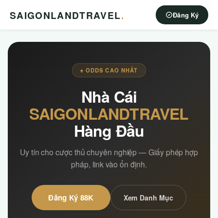
SAIGONLANDTRAVEL
.
Đăng Ký
♠ ODDS CAO NHẤT
Nhà Cái
SAIGONLANDTRAVEL
Hàng Đầu
Uy tín cho cược thủ chuyên nghiệp — Giấy phép hợp
pháp, link vào ổn định.
Đăng Ký 88K
Xem Danh Mục