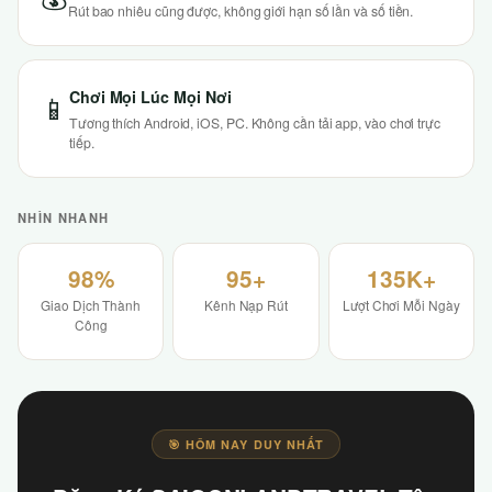
Rút bao nhiêu cũng được, không giới hạn số lần và số tiền.
Chơi Mọi Lúc Mọi Nơi
📱
Tương thích Android, iOS, PC. Không cần tải app, vào chơi trực
tiếp.
NHÌN NHANH
98%
95+
135K+
Giao Dịch Thành
Kênh Nạp Rút
Lượt Chơi Mỗi Ngày
Công
🎯 HÔM NAY DUY NHẤT