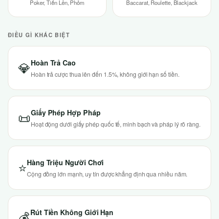
Poker, Tiến Lên, Phỏm
Baccarat, Roulette, Blackjack
ĐIỀU GÌ KHÁC BIỆT
Hoàn Trả Cao
💎
Hoàn trả cược thua lên đến 1.5%, không giới hạn số tiền.
Giấy Phép Hợp Pháp
📜
Hoạt động dưới giấy phép quốc tế, minh bạch và pháp lý rõ ràng.
Hàng Triệu Người Chơi
⭐
Cộng đồng lớn mạnh, uy tín được khẳng định qua nhiều năm.
Rút Tiền Không Giới Hạn
💰