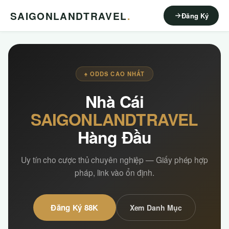
SAIGONLANDTRAVEL
.
Đăng Ký
♠ ODDS CAO NHẤT
Nhà Cái
SAIGONLANDTRAVEL
Hàng Đầu
Uy tín cho cược thủ chuyên nghiệp — Giấy phép hợp
pháp, link vào ổn định.
Đăng Ký 88K
Xem Danh Mục