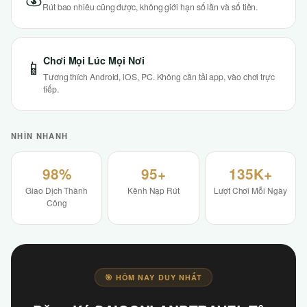
Rút bao nhiêu cũng được, không giới hạn số lần và số tiền.
Chơi Mọi Lúc Mọi Nơi
📱
Tương thích Android, iOS, PC. Không cần tải app, vào chơi trực
tiếp.
NHÌN NHANH
98%
95+
135K+
Giao Dịch Thành
Kênh Nạp Rút
Lượt Chơi Mỗi Ngày
Công
🎯 HÔM NAY DUY NHẤT