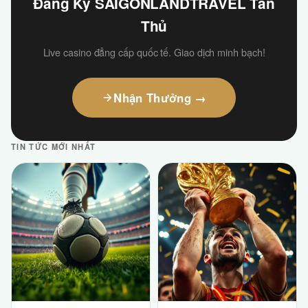
Đăng Ký SAIGONLANDTRAVEL Tân
Thủ
Live casino đẳng cấp quốc tế. Giao dịch minh bạch!
Nhận Thưởng →
TIN TỨC MỚI NHẤT