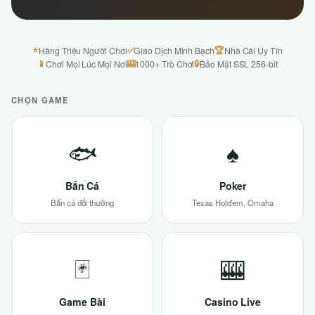
⭐
✅
🏆
Hàng Triệu Người Chơi
Giao Dịch Minh Bạch
Nhà Cái Uy Tín
📱
🎰
🔒
Chơi Mọi Lúc Mọi Nơi
1000+ Trò Chơi
Bảo Mật SSL 256-bit
CHỌN GAME
🐟
♠
Bắn Cá
Poker
Bắn cá đổi thưởng
Texas Hold'em, Omaha
🃏
🎰
Game Bài
Casino Live