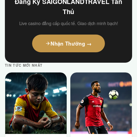
Đăng Ký SAIGONLANDTRAVEL Tân
Thủ
Live casino đẳng cấp quốc tế. Giao dịch minh bạch!
Nhận Thưởng →
TIN TỨC MỚI NHẤT