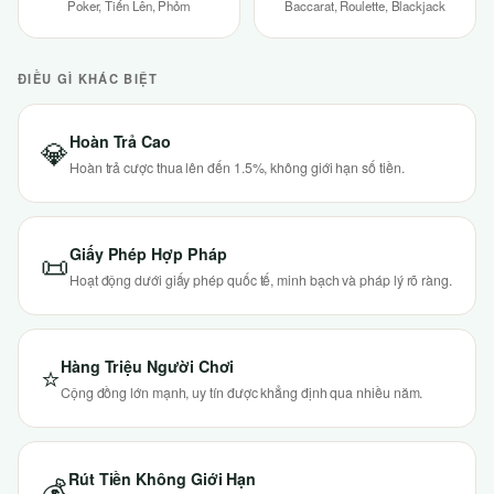
Poker, Tiến Lên, Phỏm
Baccarat, Roulette, Blackjack
ĐIỀU GÌ KHÁC BIỆT
Hoàn Trả Cao
💎
Hoàn trả cược thua lên đến 1.5%, không giới hạn số tiền.
Giấy Phép Hợp Pháp
📜
Hoạt động dưới giấy phép quốc tế, minh bạch và pháp lý rõ ràng.
Hàng Triệu Người Chơi
⭐
Cộng đồng lớn mạnh, uy tín được khẳng định qua nhiều năm.
Rút Tiền Không Giới Hạn
💰