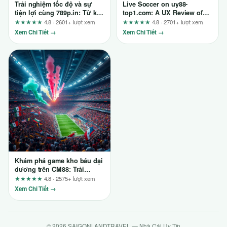
Trải nghiệm tốc độ và sự
Live Soccer on uy88-
tiện lợi cùng 789p.in: Từ kỳ
top1.com: A UX Review of
vọng đến những điều cần tự
What the Advertising
★★★★★
4.8 · 2601+ lượt xem
★★★★★
4.8 · 2701+ lượt xem
kiểm chứng
Actually Promises
Xem Chi Tiết →
Xem Chi Tiết →
Khám phá game kho báu đại
dương trên CM88: Trải
nghiệm nào dành cho ai và
★★★★★
4.8 · 2575+ lượt xem
ai nên tránh?
Xem Chi Tiết →
© 2026 SAIGONLANDTRAVEL — Nhà Cái Uy Tín