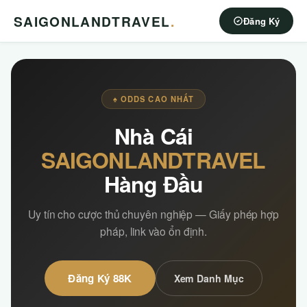
SAIGONLANDTRAVEL
.
Đăng Ký
♠ ODDS CAO NHẤT
Nhà Cái
SAIGONLANDTRAVEL
Hàng Đầu
Uy tín cho cược thủ chuyên nghiệp — Giấy phép hợp
pháp, link vào ổn định.
Đăng Ký 88K
Xem Danh Mục