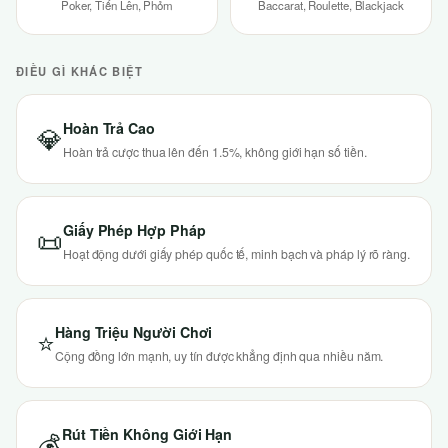
Poker, Tiến Lên, Phỏm
Baccarat, Roulette, Blackjack
ĐIỀU GÌ KHÁC BIỆT
Hoàn Trả Cao
💎
Hoàn trả cược thua lên đến 1.5%, không giới hạn số tiền.
Giấy Phép Hợp Pháp
📜
Hoạt động dưới giấy phép quốc tế, minh bạch và pháp lý rõ ràng.
Hàng Triệu Người Chơi
⭐
Cộng đồng lớn mạnh, uy tín được khẳng định qua nhiều năm.
Rút Tiền Không Giới Hạn
💰