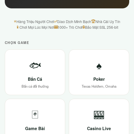
⭐
✅
🏆
Hàng Triệu Người Chơi
Giao Dịch Minh Bạch
Nhà Cái Uy Tín
📱
🎰
🔒
Chơi Mọi Lúc Mọi Nơi
1000+ Trò Chơi
Bảo Mật SSL 256-bit
CHỌN GAME
🐟
♠
Bắn Cá
Poker
Bắn cá đổi thưởng
Texas Hold'em, Omaha
🃏
🎰
Game Bài
Casino Live