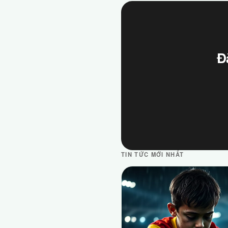
Đ
TIN TỨC MỚI NHẤT