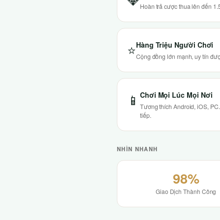
Hoàn trả cược thua lên đến 1.5
Hàng Triệu Người Chơi
⭐
Cộng đồng lớn mạnh, uy tín đư
Chơi Mọi Lúc Mọi Nơi
📱
Tương thích Android, iOS, PC.
tiếp.
NHÌN NHANH
98%
Giao Dịch Thành Công