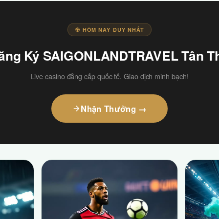
🎯 HÔM NAY DUY NHẤT
ăng Ký SAIGONLANDTRAVEL Tân T
Live casino đẳng cấp quốc tế. Giao dịch minh bạch!
Nhận Thưởng →