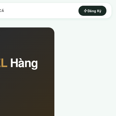
Đăng Ký
CÁ
L
Hàng