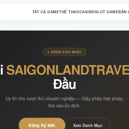
TẤT CẢ GAME
THỂ THAO
CASINO
SLOT GAME
BẮN 
♠ ODDS CAO NHẤT
i
SAIGONLANDTRAVE
Đầu
Uy tín cho cược thủ chuyên nghiệp — Giấy phép hợp pháp,
link vào ổn định.
Đăng Ký 88K
Xem Danh Mục