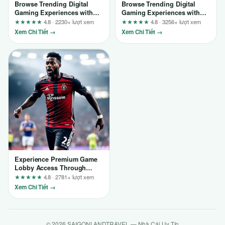
Browse Trending Digital
Browse Trending Digital
Gaming Experiences with
Gaming Experiences with
yhylc88.com — What to
linzhiphoenix.io: A UX Audit
★★★★★
4.8 · 2230+ lượt xem
★★★★★
4.8 · 3256+ lượt xem
Check Before You Commit
from the First Click to the
Xem Chi Tiết →
Xem Chi Tiết →
Last Withdrawal
Experience Premium Game
Lobby Access Through
cm88.dad
★★★★★
4.8 · 2781+ lượt xem
Xem Chi Tiết →
© 2026 SAIGONLANDTRAVEL — Nhà Cái Uy Tín