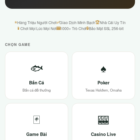
⭐
✅
🏆
Hàng Triệu Người Chơi
Giao Dịch Minh Bạch
Nhà Cái Uy Tín
📱
🎰
🔒
Chơi Mọi Lúc Mọi Nơi
1000+ Trò Chơi
Bảo Mật SSL 256-bit
CHỌN GAME
🐟
♠
Bắn Cá
Poker
Bắn cá đổi thưởng
Texas Hold'em, Omaha
🃏
🎰
Game Bài
Casino Live