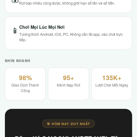
Rút bao nhiêu cũng được, không giới hạn số lần và số tiền.
Chơi Mọi Lúc Mọi Nơi
📱
Tương thích Android, iOS, PC. Không cần tải app, vào chơi trực
tiếp.
NHÌN NHANH
98%
95+
135K+
Giao Dịch Thành
Kênh Nạp Rút
Lượt Chơi Mỗi Ngày
Công
🎯 HÔM NAY DUY NHẤT