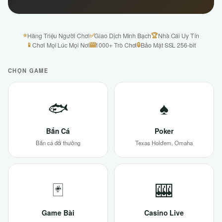
⭐
✅
🏆
Hàng Triệu Người Chơi
Giao Dịch Minh Bạch
Nhà Cái Uy Tín
📱
🎰
🔒
Chơi Mọi Lúc Mọi Nơi
1000+ Trò Chơi
Bảo Mật SSL 256-bit
CHỌN GAME
🐟
♠
Bắn Cá
Poker
Bắn cá đổi thưởng
Texas Hold'em, Omaha
🃏
🎰
Game Bài
Casino Live