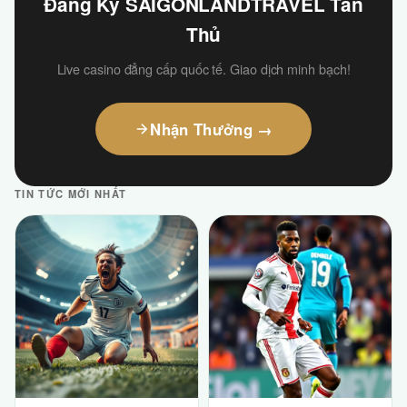
Đăng Ký SAIGONLANDTRAVEL Tân
Thủ
Live casino đẳng cấp quốc tế. Giao dịch minh bạch!
Nhận Thưởng →
TIN TỨC MỚI NHẤT