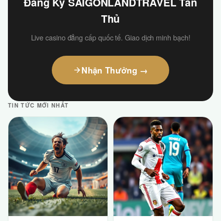
Đăng Ký SAIGONLANDTRAVEL Tân
Thủ
Live casino đẳng cấp quốc tế. Giao dịch minh bạch!
Nhận Thưởng →
TIN TỨC MỚI NHẤT