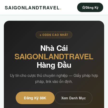
SAIGONLANDTRAVEL
.
Đăng Ký
♠ ODDS CAO NHẤT
Nhà Cái
SAIGONLANDTRAVEL
Hàng Đầu
Uy tín cho cược thủ chuyên nghiệp — Giấy phép hợp
pháp, link vào ổn định.
Đăng Ký 88K
Xem Danh Mục