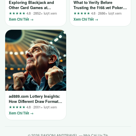
Exploring Blackjack and
What to Verify Before
Other Card Games at
Trusting the f168.vet Poker
hitclub88.africa: What Smart
Collection
★★★★★
4.8 · 2852+ lượt xem
★★★★★
4.8 · 2686+ lượt xem
Players Should Look For
Xem Chi Tiết →
Xem Chi Tiết →
ad889.com Lottery Insights:
How Different Draw Formats
Change the Way You Play
★★★★★
4.8 · 2001+ lượt xem
Xem Chi Tiết →
© 2026 SAIGONLANDTRAVEL — Nhà Cái Uy Tín