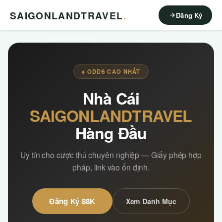
SAIGONLANDTRAVEL
.
Đăng Ký
♠ ODDS CAO NHẤT
Nhà Cái
SAIGONLANDTRAVEL
Hàng Đầu
Uy tín cho cược thủ chuyên nghiệp — Giấy phép hợp
pháp, link vào ổn định.
Đăng Ký 88K
Xem Danh Mục