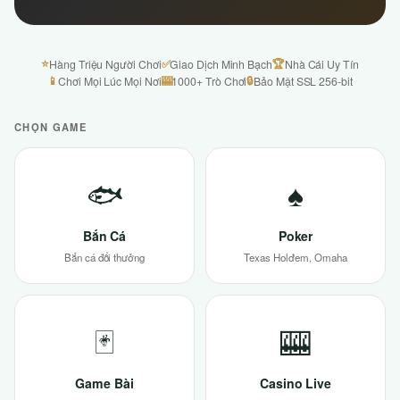
⭐
✅
🏆
Hàng Triệu Người Chơi
Giao Dịch Minh Bạch
Nhà Cái Uy Tín
📱
🎰
🔒
Chơi Mọi Lúc Mọi Nơi
1000+ Trò Chơi
Bảo Mật SSL 256-bit
CHỌN GAME
🐟
♠
Bắn Cá
Poker
Bắn cá đổi thưởng
Texas Hold'em, Omaha
🃏
🎰
Game Bài
Casino Live