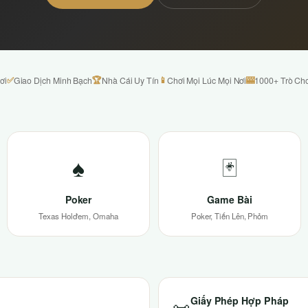
✅
🏆
📱
🎰
ơi
Giao Dịch Minh Bạch
Nhà Cái Uy Tín
Chơi Mọi Lúc Mọi Nơi
1000+ Trò Ch
♠
🃏
Poker
Game Bài
Texas Hold'em, Omaha
Poker, Tiến Lên, Phỏm
Giấy Phép Hợp Pháp
📜