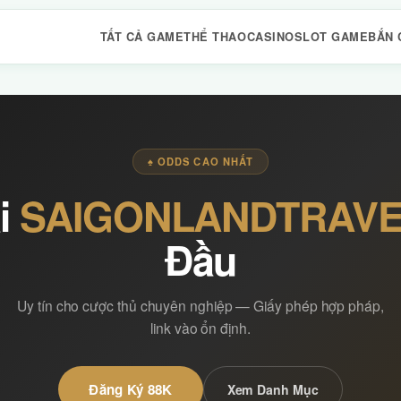
TẤT CẢ GAME
THỂ THAO
CASINO
SLOT GAME
BẮN 
♠ ODDS CAO NHẤT
i
SAIGONLANDTRAVE
Đầu
Uy tín cho cược thủ chuyên nghiệp — Giấy phép hợp pháp,
link vào ổn định.
Đăng Ký 88K
Xem Danh Mục