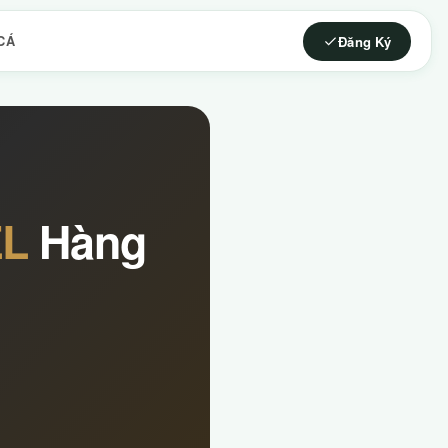
Đăng Ký
CÁ
L
Hàng