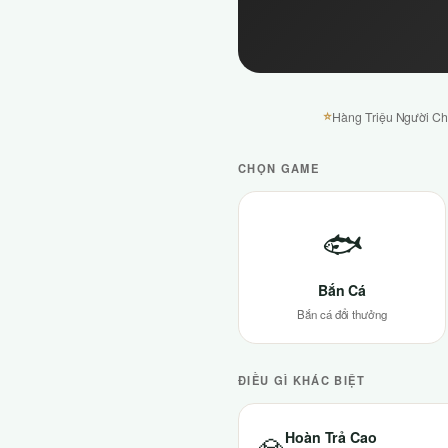
⭐
Hàng Triệu Người Ch
CHỌN GAME
🐟
Bắn Cá
Bắn cá đổi thưởng
ĐIỀU GÌ KHÁC BIỆT
Hoàn Trả Cao
💎