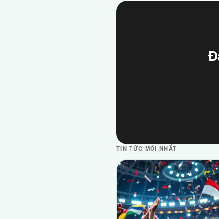
Đ
TIN TỨC MỚI NHẤT